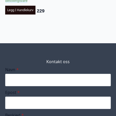
Bestillingsvare
Legg I Handlekurv
229
Kontakt oss
Navn
*
Epost
*
Beskjed
*