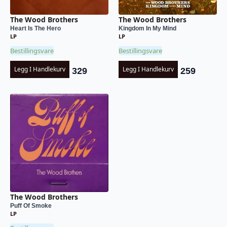
The Wood Brothers
The Wood Brothers
Heart Is The Hero
Kingdom In My Mind
LP
LP
Bestillingsvare
Bestillingsvare
Legg I Handlekurv
Legg I Handlekurv
329
259
The Wood Brothers
Puff Of Smoke
LP