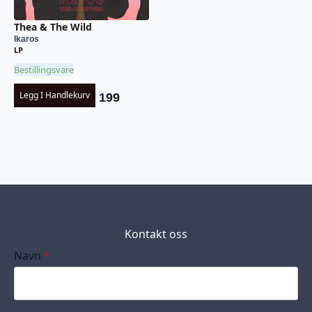
Thea & The Wild
Ikaros
LP
Bestillingsvare
Legg I Handlekurv
199
Kontakt oss
Navn
*