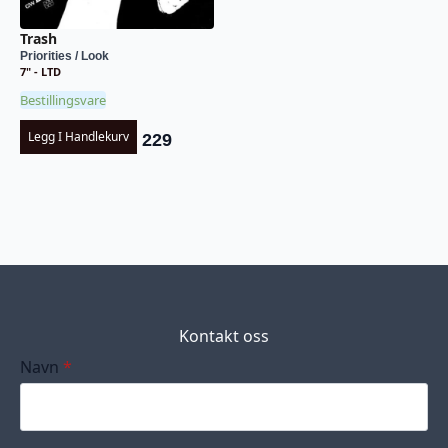
Trash
Priorities / Look
7" - LTD
Bestillingsvare
Legg I Handlekurv
229
Kontakt oss
Navn
*