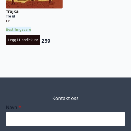
Trojka
Tre ut
LP
Bestillingsvare
Legg I Handlekurv
259
Kontakt oss
Navn
*