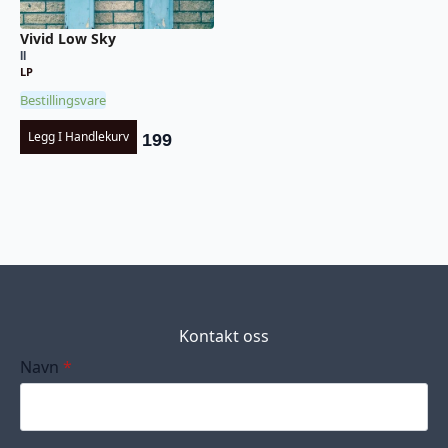
Vivid Low Sky
II
LP
Bestillingsvare
Legg I Handlekurv
199
Kontakt oss
Navn
*