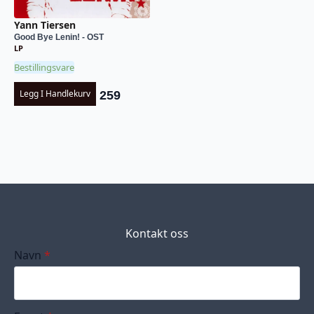
Yann Tiersen
Good Bye Lenin! - OST
LP
Bestillingsvare
Legg I Handlekurv
259
Kontakt oss
Navn
*