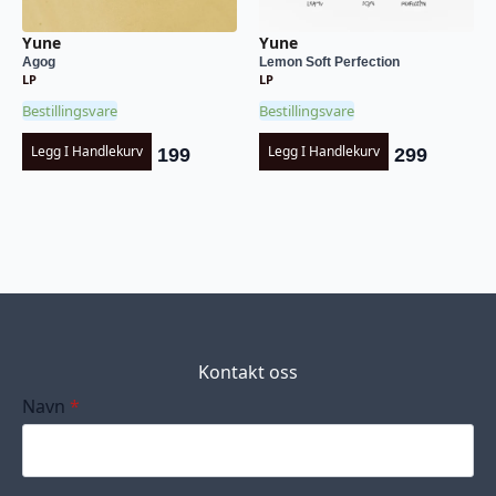
Yune
Yune
Agog
Lemon Soft Perfection
LP
LP
Bestillingsvare
Bestillingsvare
Legg I Handlekurv
Legg I Handlekurv
199
299
Kontakt oss
Navn
*