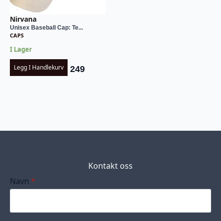
Nirvana
Unisex Baseball Cap: Te...
CAPS
I Lager
Legg I Handlekurv
249
Kontakt oss
Navn
*