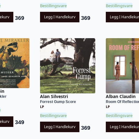
e
Bestillingsvare
Bestillingsvare
lekurv
Legg I Handlekurv
Legg I Handleku
369
369
in
Alan Silvestri
Alban Claudin
kler
Forrest Gump Score
Room Of Reflectio
LP
LP
e
Bestillingsvare
Bestillingsvare
lekurv
349
Legg I Handlekurv
Legg I Handleku
369