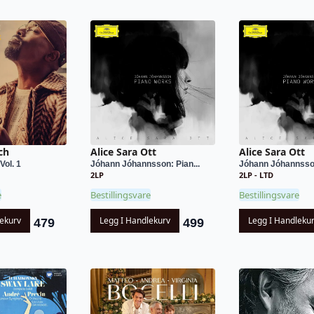
ch
Alice Sara Ott
Alice Sara Ott
Vol. 1
Jóhann Jóhannsson: Pian...
Jóhann Jóhannsson
2LP
2LP - LTD
e
Bestillingsvare
Bestillingsvare
lekurv
Legg I Handlekurv
Legg I Handleku
479
499