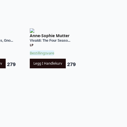
Anne-Sophie Mutter
, Gno...
Vivaldi: The Four Seaso...
LP
Bestillingsvare
rv
Legg I Handlekurv
279
279