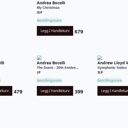
Andrea Bocelli
My Christmas
2LP
Bestillingsvare
Legg I Handlekurv
679
lli
Andrea Bocelli
Andrew Lloyd 
The Duets - 30th Annive...
Symphonic Suites
LP
2LP
e
Bestillingsvare
Bestillingsvare
lekurv
Legg I Handlekurv
Legg I Handleku
479
399