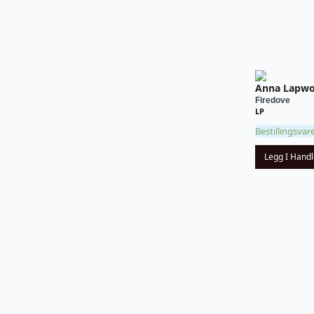
Anna Lapw
Firedove
LP
Bestillingsvar
Legg I Hand