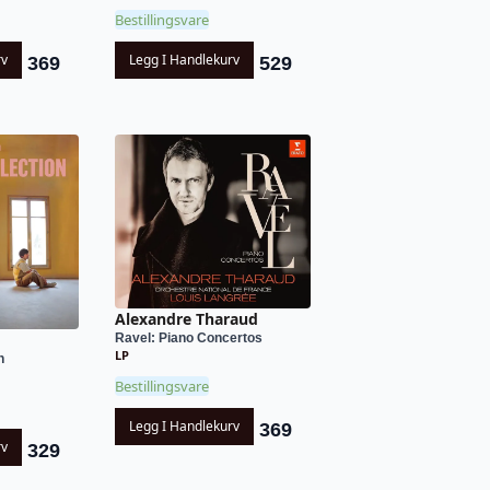
Bestillingsvare
rv
Legg I Handlekurv
369
529
Alexandre Tharaud
Ravel: Piano Concertos
LP
n
Bestillingsvare
Legg I Handlekurv
369
rv
329