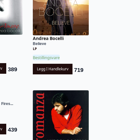
Andrea Bocelli
Believe
LP
Bestillingsvare
rv
389
Legg I Handlekurv
719
Fires...
rv
439