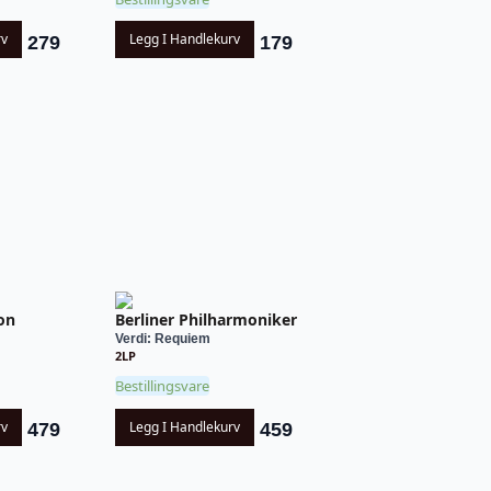
rv
Legg I Handlekurv
279
179
on
Berliner Philharmoniker
Verdi: Requiem
2LP
Bestillingsvare
rv
Legg I Handlekurv
479
459