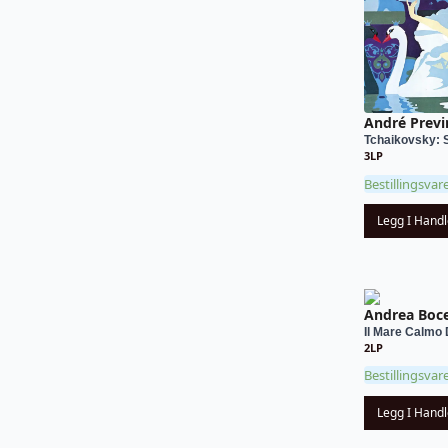
André Previ
Tchaikovsky: 
3LP
Bestillingsvar
Legg I Hand
Andrea Boce
Il Mare Calmo D
2LP
Bestillingsvar
Legg I Hand