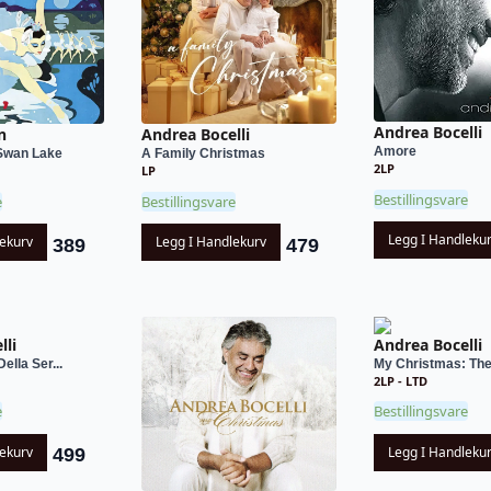
Andrea Bocelli
n
Andrea Bocelli
Amore
Swan Lake
A Family Christmas
2LP
LP
Bestillingsvare
e
Bestillingsvare
Legg I Handleku
lekurv
Legg I Handlekurv
389
479
lli
Andrea Bocelli
ella Ser...
My Christmas: The 
2LP - LTD
e
Bestillingsvare
lekurv
Legg I Handleku
499