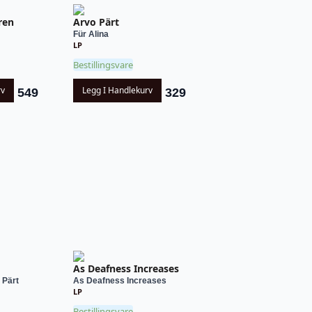
ren
Arvo Pärt
Für Alina
LP
Bestillingsvare
rv
Legg I Handlekurv
549
329
As Deafness Increases
 Pärt
As Deafness Increases
LP
Bestillingsvare