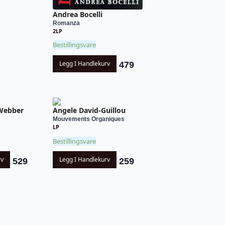
Andrea Bocelli
Romanza
2LP
Bestillingsvare
Legg I Handlekurv
479
Webber
Angele David-Guillou
Mouvements Organiques
LP
Bestillingsvare
rv
Legg I Handlekurv
529
259