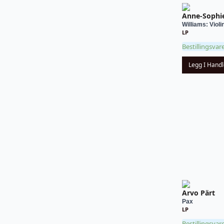
Anne-Sophi
Williams: Violi
LP
Bestillingsvar
Legg I Hand
Arvo Pärt
Pax
LP
Bestillingsvar