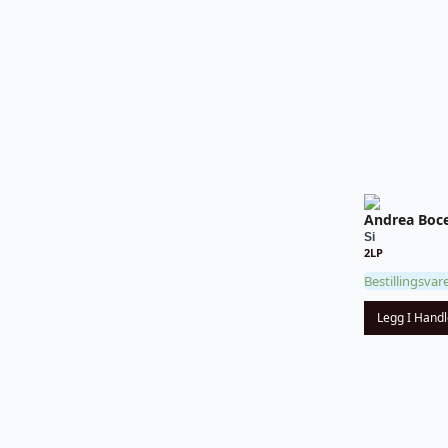
Andrea Boce
Si
2LP
Bestillingsvar
Legg I Hand