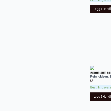
Legg I Hand
asamisimas
Reinholdsen: S
LP
Bestillingsvar
Legg I Hand