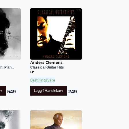
Anders Clemens
: Pian...
Classical Guitar Hits
LP
Bestillingsvare
rv
Legg I Handlekurv
549
249