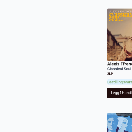
Alexis Ffren
Classical Soul 
2LP
Bestillingsvar
Legg I Hand