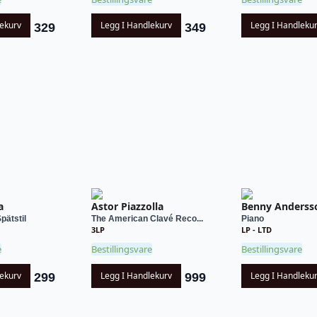
lekurv
Legg I Handlekurv
Legg I Handleku
329
349
a
Astor Piazzolla
Benny Anderss
pätstil
The American Clavé Reco...
Piano
3LP
LP - LTD
e
Bestillingsvare
Bestillingsvare
lekurv
Legg I Handlekurv
Legg I Handleku
299
999