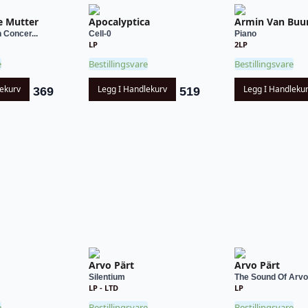
e Mutter
Apocalyptica
Armin Van Buu
n Concer...
Cell-0
Piano
LP
2LP
e
Bestillingsvare
Bestillingsvare
lekurv
Legg I Handlekurv
Legg I Handleku
369
519
Arvo Pärt
Arvo Pärt
Silentium
The Sound Of Arvo
LP - LTD
LP
e
Bestillingsvare
Bestillingsvare