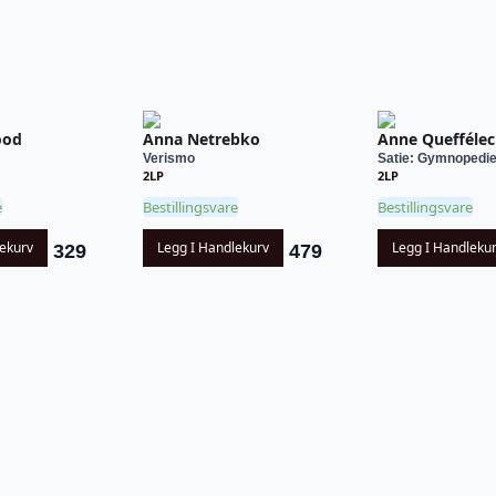
ood
Anna Netrebko
Anne Queffélec
Verismo
Satie: Gymnopedies
2LP
2LP
e
Bestillingsvare
Bestillingsvare
lekurv
Legg I Handlekurv
Legg I Handleku
329
479