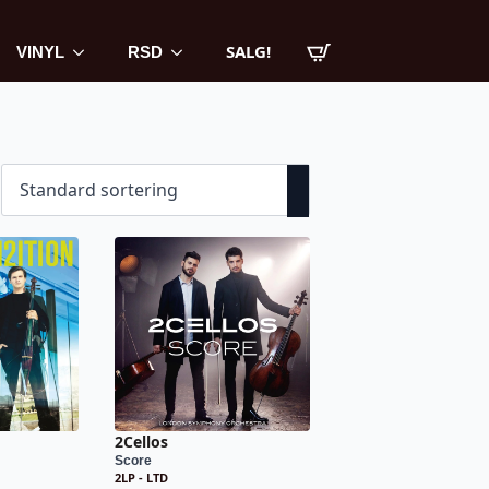
SALG!
VINYL
RSD
2Cellos
Score
2LP - LTD