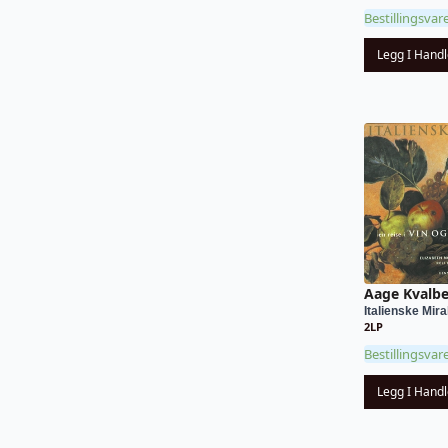
Bestillingsvar
Legg I Hand
Aage Kvalbe
Italienske Mira
2LP
Bestillingsvar
Legg I Hand