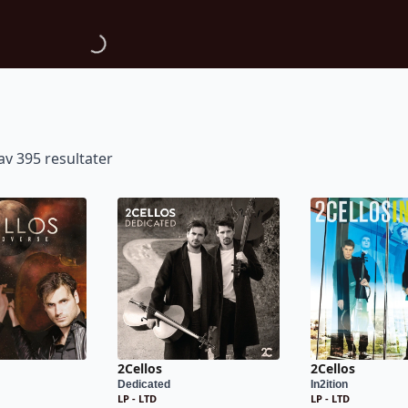
av 395 resultater
2Cellos
2Cellos
Dedicated
In2ition
LP - LTD
LP - LTD