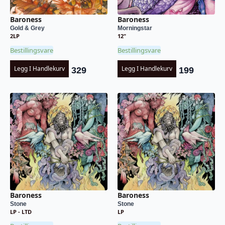
Baroness
Baroness
Morningstar
Gold & Grey
12"
2LP
Bestillingsvare
Bestillingsvare
Legg I Handlekurv
Legg I Handlekurv
199
329
Baroness
Baroness
Stone
Stone
LP - LTD
LP