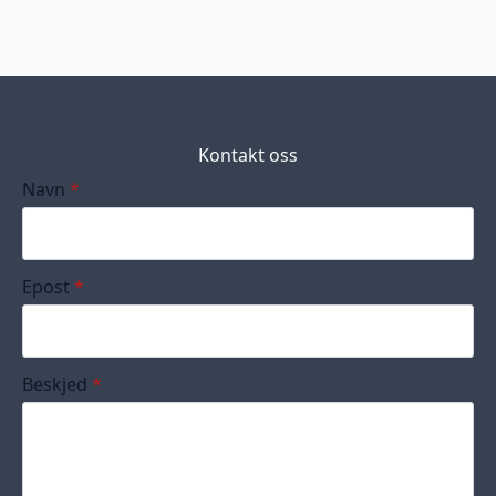
Kontakt oss
Navn
*
Epost
*
Beskjed
*