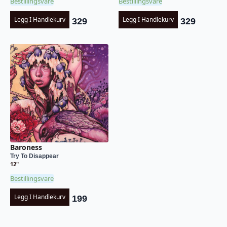
Bestillingsvare
Bestillingsvare
Legg I Handlekurv
Legg I Handlekurv
329
329
Baroness
Try To Disappear
12"
Bestillingsvare
Legg I Handlekurv
199