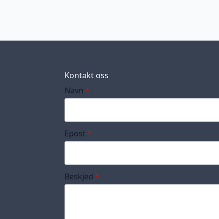
Kontakt oss
Navn
*
Epost
*
Beskjed
*