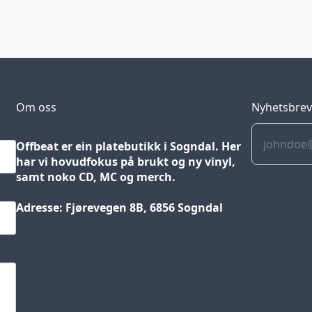
Om oss
Nyhetsbre
Offbeat er ein platebutikk i Sogndal. Her
har vi hovudfokus på brukt og ny vinyl,
samt noko CD, MC og merch.
Adresse: Fjørevegen 8B, 6856 Sogndal
Blog
Jobs
Press
Partners