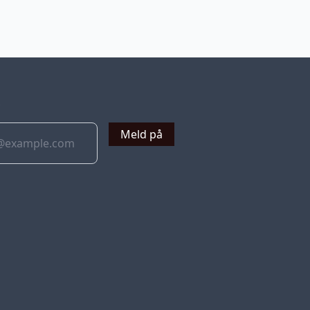
v
Meld på