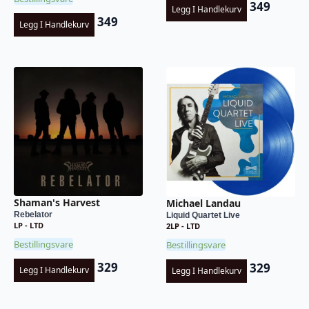
349
Legg I Handlekurv
349
Legg I Handlekurv
Shaman's Harvest
Michael Landau
Rebelator
Liquid Quartet Live
LP - LTD
2LP - LTD
Bestillingsvare
Bestillingsvare
329
329
Legg I Handlekurv
Legg I Handlekurv