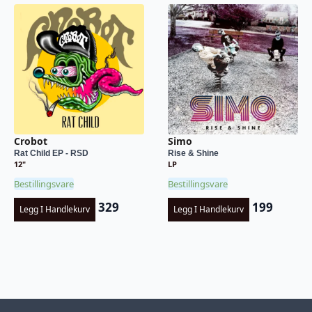
Crobot
Simo
Rat Child EP - RSD
Rise & Shine
12"
LP
Bestillingsvare
Bestillingsvare
329
199
Legg I Handlekurv
Legg I Handlekurv