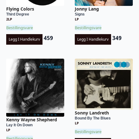
Flying Colors
Jonny Lang
Third Degree
Signs
2LP
LP
Bestillingsvare
Bestillingsvare
459
349
Legg I Handlekurv
Legg I Handlekurv
Sonny Landreth
Bound By The Blues
Kenny Wayne Shepherd
LP
Lay It On Down
LP
Bestillingsvare
Bestillingsvare