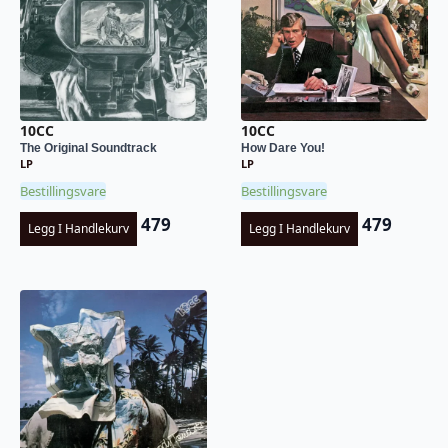
10CC
10CC
The Original Soundtrack
How Dare You!
LP
LP
Bestillingsvare
Bestillingsvare
479
479
Legg I Handlekurv
Legg I Handlekurv