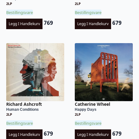
2LP
2LP
Bestillingsvare
Bestillingsvare
769
679
Legg I Handlekurv
Legg I Handlekurv
Richard Ashcroft
Catherine Wheel
Human Conditions
Happy Days
2LP
2LP
Bestillingsvare
Bestillingsvare
679
679
Legg I Handlekurv
Legg I Handlekurv