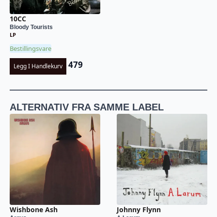
10CC
Bloody Tourists
LP
Bestillingsvare
479
Legg I Handlekurv
ALTERNATIV FRA SAMME LABEL
Wishbone Ash
Johnny Flynn