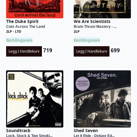
The Duke Spirit
We Are Scientists
Cuts Across The Land
Brain Thrust Mastery - ...
2LP - LTD
2LP
Bestillingsvare
Bestillingsvare
719
699
Legg I Handlekurv
Legg I Handlekurv
Soundtrack
Shed Seven
Lock, Stock & Two Smoki...
Let It Ride - Deluxe Ed...