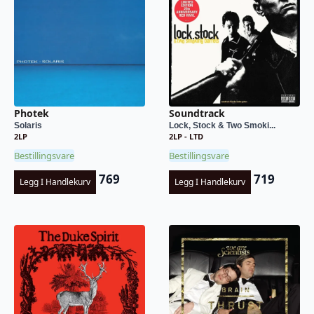
Photek
Soundtrack
Solaris
Lock, Stock & Two Smoki...
2LP
2LP - LTD
Bestillingsvare
Bestillingsvare
769
719
Legg I Handlekurv
Legg I Handlekurv