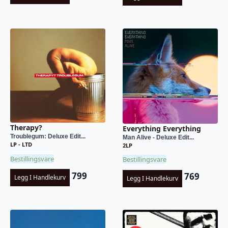
Therapy?
Everything Everything
Troublegum: Deluxe Edit...
Man Alive - Deluxe Edit...
LP - LTD
2LP
Bestillingsvare
Bestillingsvare
799
769
Legg I Handlekurv
Legg I Handlekurv