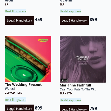
Argus
A Larum
LP
2LP
Bestillingsvare
Bestillingsvare
459
899
Legg I Handlekurv
Legg I Handlekurv
The Wedding Present
Marianne Faithfull
Watusi
Cast Your Fate To The W...
2LP+CD - LTD
2LP - LTD
Bestillingsvare
Bestillingsvare
899
799
Legg I Handlekurv
Legg I Handlekurv