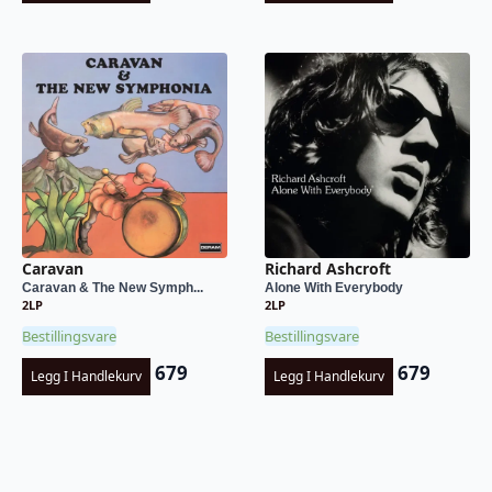
Caravan
Richard Ashcroft
Caravan & The New Symph...
Alone With Everybody
2LP
2LP
Bestillingsvare
Bestillingsvare
679
679
Legg I Handlekurv
Legg I Handlekurv