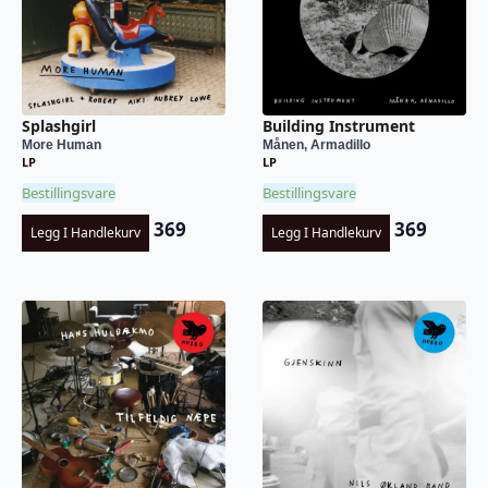
Splashgirl
Building Instrument
More Human
Månen, Armadillo
LP
LP
Bestillingsvare
Bestillingsvare
369
369
Legg I Handlekurv
Legg I Handlekurv