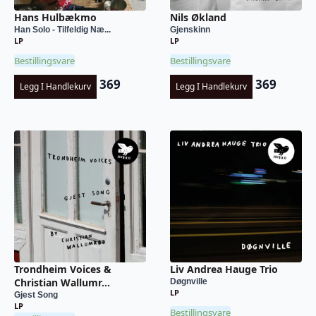
Hans Hulbækmo
Nils Økland
Han Solo - Tilfeldig Næ...
Gjenskinn
LP
LP
Bestillingsvare
Bestillingsvare
369
369
Legg I Handlekurv
Legg I Handlekurv
Trondheim Voices &
Liv Andrea Hauge Trio
Christian Wallumr...
Døgnville
LP
Gjest Song
LP
Bestillingsvare