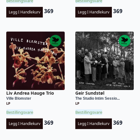
Bestillingsvare
Bestillingsvare
369
369
Legg I Handlekurv
Legg I Handlekurv
Liv Andrea Hauge Trio
Geir Sundstøl
Ville Blomster
The Studio Intim Sessio...
LP
LP
Bestillingsvare
Bestillingsvare
369
369
Legg I Handlekurv
Legg I Handlekurv