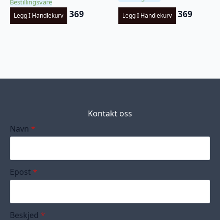
Bestillingsvare
369
369
Legg I Handlekurv
Legg I Handlekurv
Kontakt oss
Navn
*
Epost
*
Beskjed
*