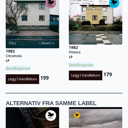
1982
1982
Pintura
Chromola
LP
LP
Bestillingsvare
Bestillingsvare
179
Legg I Handlekurv
199
Legg I Handlekurv
ALTERNATIV FRA SAMME LABEL