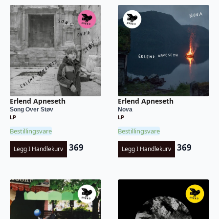
Erlend Apneseth
Erlend Apneseth
Song Over Støv
Nova
LP
LP
Bestillingsvare
Bestillingsvare
369
369
Legg I Handlekurv
Legg I Handlekurv