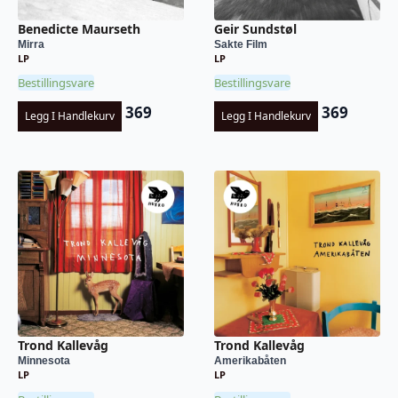
Benedicte Maurseth
Geir Sundstøl
Mirra
Sakte Film
LP
LP
Bestillingsvare
Bestillingsvare
369
369
Legg I Handlekurv
Legg I Handlekurv
Trond Kallevåg
Trond Kallevåg
Minnesota
Amerikabåten
LP
LP