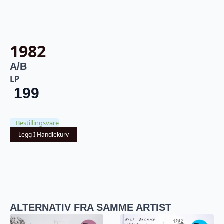
1982
A/B
LP
199
Bestillingsvare
Legg I Handlekurv
ALTERNATIV FRA SAMME ARTIST