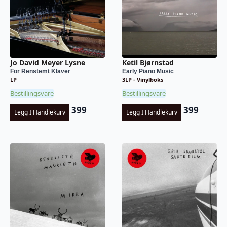
Jo David Meyer Lysne
Ketil Bjørnstad
For Renstemt Klaver
Early Piano Music
LP
3LP - Vinylboks
Bestillingsvare
Bestillingsvare
399
399
Legg I Handlekurv
Legg I Handlekurv