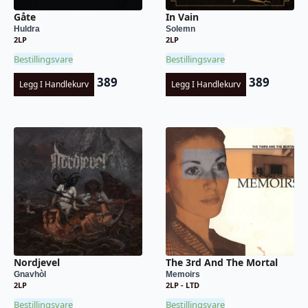
Gåte
In Vain
Huldra
Solemn
2LP
2LP
Bestillingsvare
Bestillingsvare
389
389
Legg I Handlekurv
Legg I Handlekurv
Nordjevel
The 3rd And The Mortal
Gnavhòl
Memoirs
2LP
2LP - LTD
Bestillingsvare
Bestillingsvare