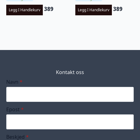
389
389
Legg I Handlekurv
Legg I Handlekurv
Kontakt oss
Navn
*
Epost
*
Beskjed
*