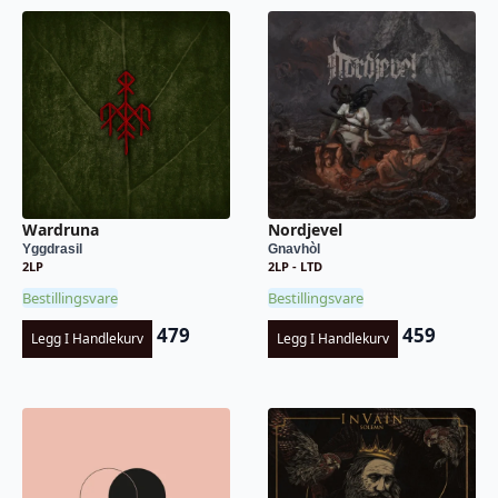
Wardruna
Nordjevel
Yggdrasil
Gnavhòl
2LP
2LP - LTD
Bestillingsvare
Bestillingsvare
479
459
Legg I Handlekurv
Legg I Handlekurv