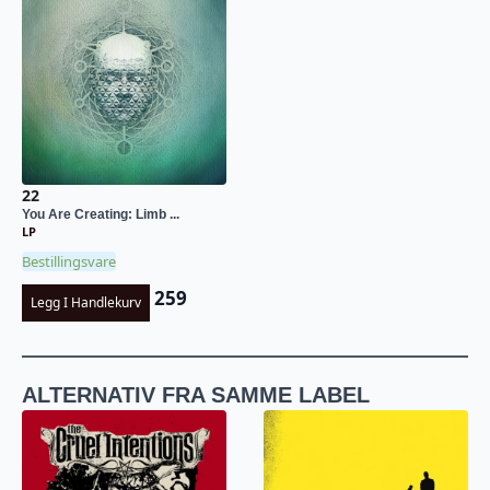
22
You Are Creating: Limb ...
LP
Bestillingsvare
259
Legg I Handlekurv
ALTERNATIV FRA SAMME LABEL