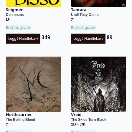
Seigmen
Tantara
Dissonans
Until They Come
LP
7''
Bestillingsvare
Bestillingsvare
349
89
Legg I Handlekurv
Legg I Handlekurv
Nettlecarrier
Vreid
The Boiling Blood
The Skies Turn Black
7''
2LP - LTD