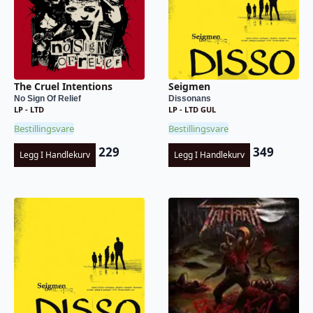
The Cruel Intentions
Seigmen
No Sign Of Relief
Dissonans
LP - LTD
LP - LTD GUL
Bestillingsvare
Bestillingsvare
229
349
Legg I Handlekurv
Legg I Handlekurv