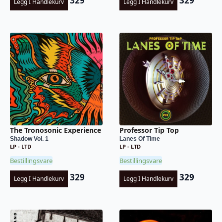
329
329
Legg I Handlekurv
Legg I Handlekurv
The Tronosonic Experience
Professor Tip Top
Shadow Vol. 1
Lanes Of Time
LP - LTD
LP - LTD
Bestillingsvare
Bestillingsvare
329
329
Legg I Handlekurv
Legg I Handlekurv