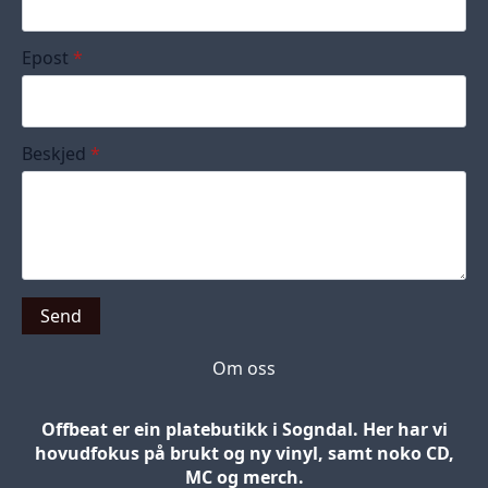
Epost
*
Beskjed
*
Send
Om oss
Offbeat er ein platebutikk i Sogndal. Her har vi
hovudfokus på brukt og ny vinyl, samt noko CD,
MC og merch.