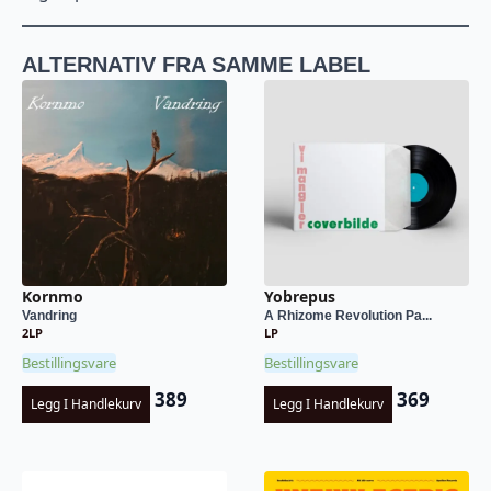
ALTERNATIV FRA SAMME LABEL
Kornmo
Yobrepus
Vandring
A Rhizome Revolution Pa...
2LP
LP
Bestillingsvare
Bestillingsvare
389
369
Legg I Handlekurv
Legg I Handlekurv