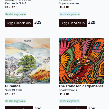
Zero Acts 3 & 4
Supermassive
LP - LTD
LP - LTD
Bestillingsvare
Bestillingsvare
329
329
Legg I Handlekurv
Legg I Handlekurv
Guranfoe
The Tronosonic Experience
Sum Of Erda
Shadow Vol. 2
LP - LTD
LP - LTD
Bestillingsvare
Bestillingsvare