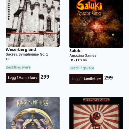
Weserbergland
Saluki
Sacrea Symphoniae No. 1
Amazing Games
LP
LP - LTD Blå
Bestillingsvare
Bestillingsvare
299
299
Legg I Handlekurv
Legg I Handlekurv