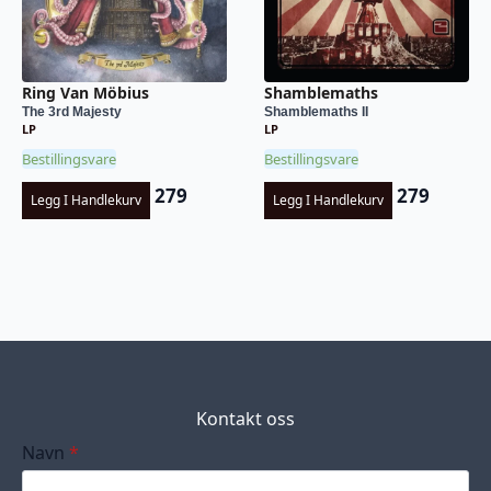
Ring Van Möbius
Shamblemaths
The 3rd Majesty
Shamblemaths II
LP
LP
Bestillingsvare
Bestillingsvare
279
279
Legg I Handlekurv
Legg I Handlekurv
Kontakt oss
Navn
*