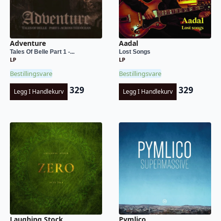
Adventure
Aadal
Tales Of Belle Part 1 -...
Lost Songs
LP
LP
Bestillingsvare
Bestillingsvare
329
329
Legg I Handlekurv
Legg I Handlekurv
Laughing Stock
Pymlico