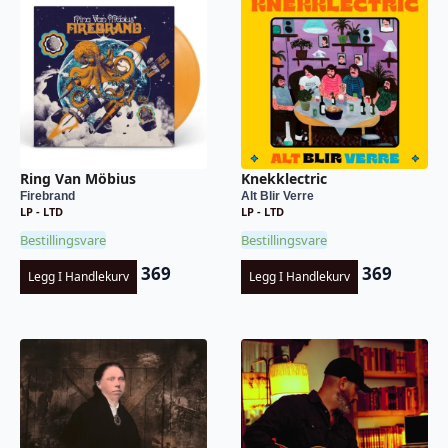
Ring Van Möbius
Knekklectric
Firebrand
Alt Blir Verre
LP - LTD
LP - LTD
Bestillingsvare
Bestillingsvare
369
369
Legg I Handlekurv
Legg I Handlekurv