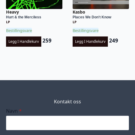
Heavy
Kasbo
Hurt & the Merciless
Places We Don't Know
LP
LP
Bestillingsvare
Bestillingsvare
259
249
Legg I Handlekurv
Legg I Handlekurv
Kontakt oss
Navn
*