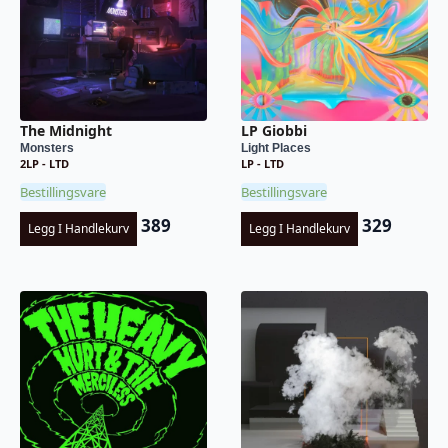
The Midnight
LP Giobbi
Monsters
Light Places
2LP - LTD
LP - LTD
Bestillingsvare
Bestillingsvare
389
329
Legg I Handlekurv
Legg I Handlekurv