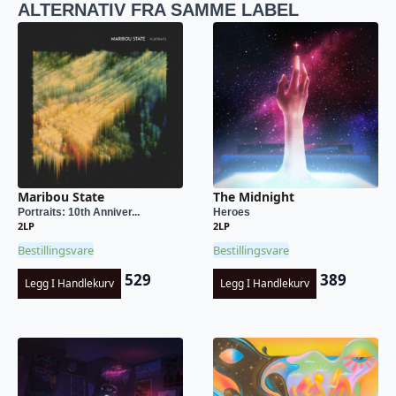
ALTERNATIV FRA SAMME LABEL
Maribou State
The Midnight
Portraits: 10th Anniver...
Heroes
2LP
2LP
Bestillingsvare
Bestillingsvare
529
389
Legg I Handlekurv
Legg I Handlekurv