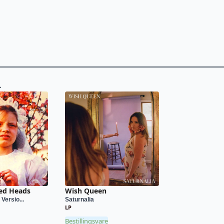
L
ed Heads
Wish Queen
Versio...
Saturnalia
LP
Bestillingsvare