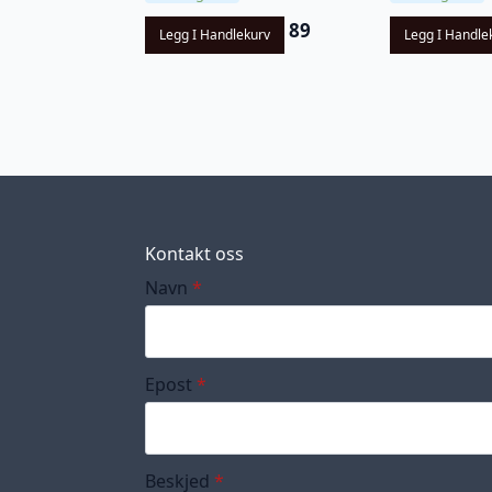
89
Legg I Handlekurv
Legg I Handle
Kontakt oss
Navn
*
Epost
*
Beskjed
*