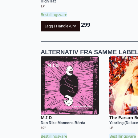
High Hat
LP
Bestillingsvare
299
Legg I Handlekurv
ALTERNATIV FRA SAMME LABE
M.I.D.
The Parson R
Den Rike Mannens Börda
Yearling (Deluxe 
10''
LP
Bestillingsvare
Bestillingsvare