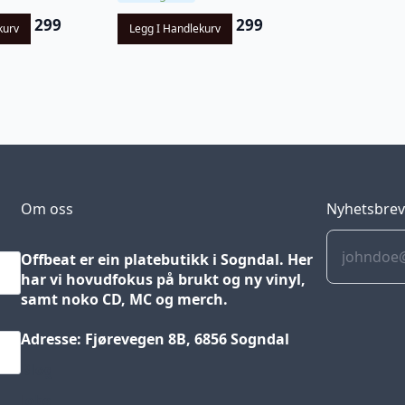
299
299
kurv
Legg I Handlekurv
Om oss
Nyhetsbre
Offbeat er ein platebutikk i Sogndal. Her
har vi hovudfokus på brukt og ny vinyl,
samt noko CD, MC og merch.
Adresse: Fjørevegen 8B, 6856 Sogndal
Blog
Jobs