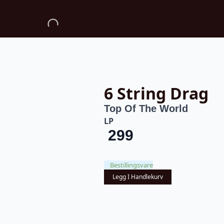
6 String Drag
Top Of The World
LP
299
Bestillingsvare
Legg I Handlekurv