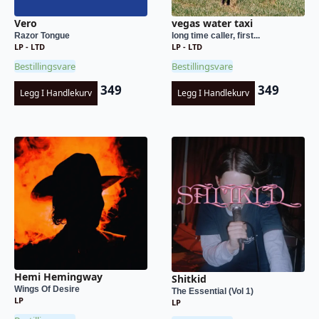
Vero
vegas water taxi
Razor Tongue
long time caller, first...
LP - LTD
LP - LTD
Bestillingsvare
Bestillingsvare
349
349
Legg I Handlekurv
Legg I Handlekurv
Hemi Hemingway
Shitkid
Wings Of Desire
The Essential (Vol 1)
LP
LP