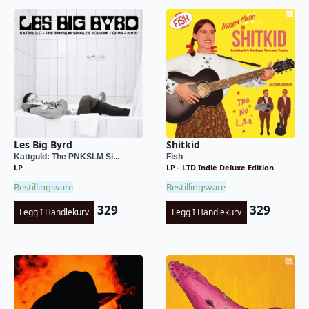
Les Big Byrd
Shitkid
Kattguld: The PNKSLM Si...
Fish
LP
LP - LTD Indie Deluxe Edition
Bestillingsvare
Bestillingsvare
329
329
Legg I Handlekurv
Legg I Handlekurv