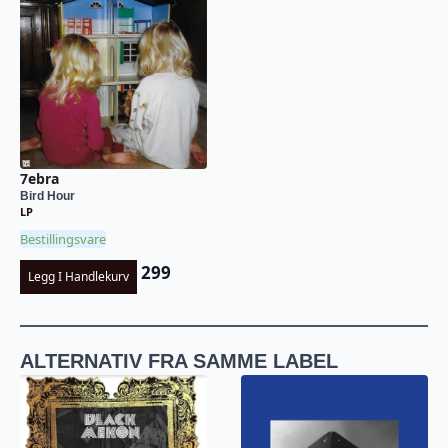
7ebra
Bird Hour
LP
Bestillingsvare
299
Legg I Handlekurv
ALTERNATIV FRA SAMME LABEL