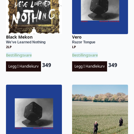
Black Mekon
Vero
We've Learned Nothing
Razor Tongue
2LP
LP
Bestillingsvare
Bestillingsvare
349
349
Legg I Handlekurv
Legg I Handlekurv