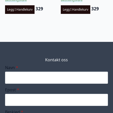
Bestillingsvare
Bestillingsvare
329
329
Legg I Handlekurv
Legg I Handlekurv
Kontakt oss
Navn
*
Epost
*
Beskjed
*