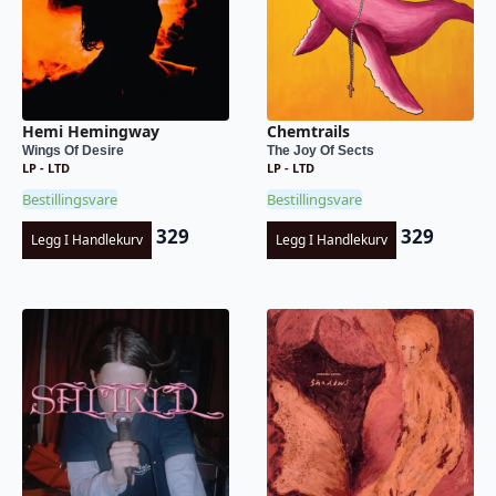
Hemi Hemingway
Chemtrails
Wings Of Desire
The Joy Of Sects
LP - LTD
LP - LTD
Bestillingsvare
Bestillingsvare
329
329
Legg I Handlekurv
Legg I Handlekurv