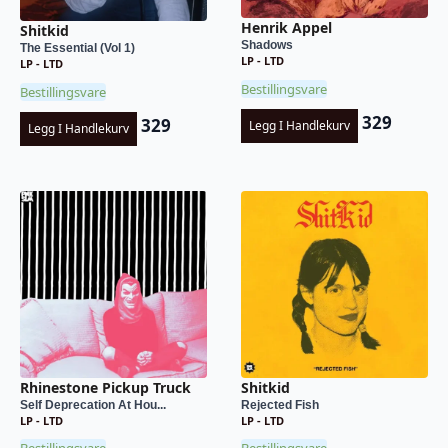
Henrik Appel
Shitkid
Shadows
The Essential (Vol 1)
LP - LTD
LP - LTD
Bestillingsvare
Bestillingsvare
329
329
Legg I Handlekurv
Legg I Handlekurv
Rhinestone Pickup Truck
Shitkid
Self Deprecation At Hou...
Rejected Fish
LP - LTD
LP - LTD