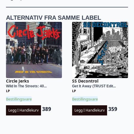
ALTERNATIV FRA SAMME LABEL
Circle Jerks
SS Decontrol
Wild In The Streets: 40...
Get It Away (TRUST Edit...
LP
LP
Bestillingsvare
Bestillingsvare
389
359
Legg I Handlekurv
Legg I Handlekurv