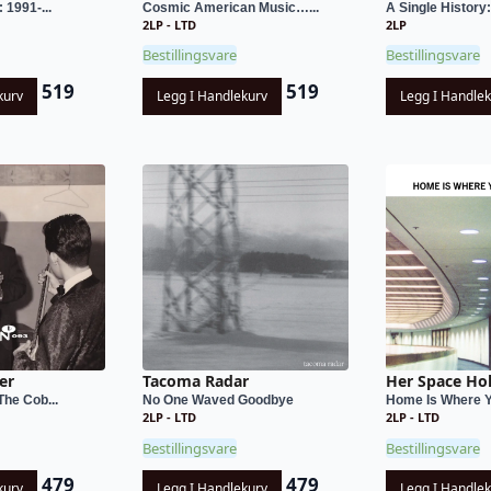
 1991-...
Cosmic American Music…...
A Single History:
2LP - LTD
2LP
Bestillingsvare
Bestillingsvare
519
519
kurv
Legg I Handlekurv
Legg I Handle
er
Tacoma Radar
Her Space Ho
The Cob...
No One Waved Goodbye
Home Is Where Y
2LP - LTD
2LP - LTD
Bestillingsvare
Bestillingsvare
479
479
kurv
Legg I Handlekurv
Legg I Handle