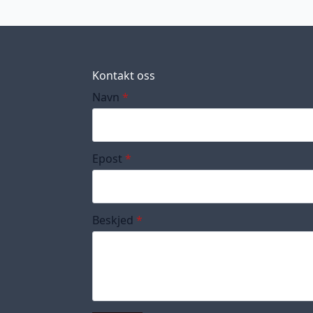
Kontakt oss
Navn
*
Epost
*
Beskjed
*