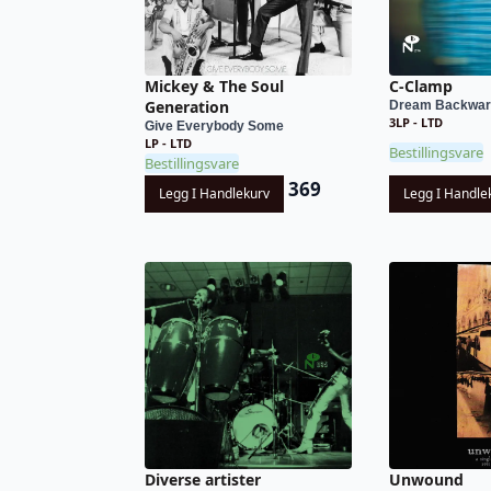
Mickey & The Soul
C-Clamp
Generation
Dream Backwar
3LP - LTD
Give Everybody Some
LP - LTD
Bestillingsvare
Bestillingsvare
369
Legg I Handlekurv
Legg I Handle
Diverse artister
Unwound