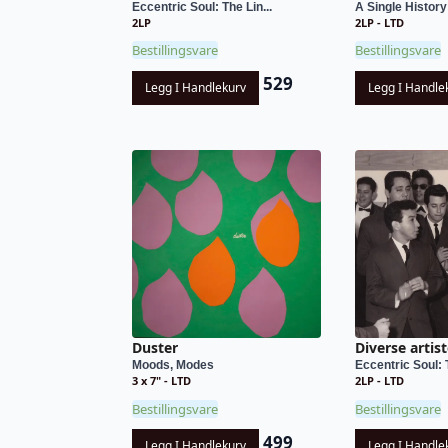
Eccentric Soul: The Lin...
A Single History:
2LP
2LP - LTD
Bestillingsvare
Bestillingsvare
529
Legg I Handlekurv
Legg I Handle
Duster
Diverse artist
Moods, Modes
Eccentric Soul: 
3 x 7" - LTD
2LP - LTD
Bestillingsvare
Bestillingsvare
499
Legg I Handlekurv
Legg I Handle