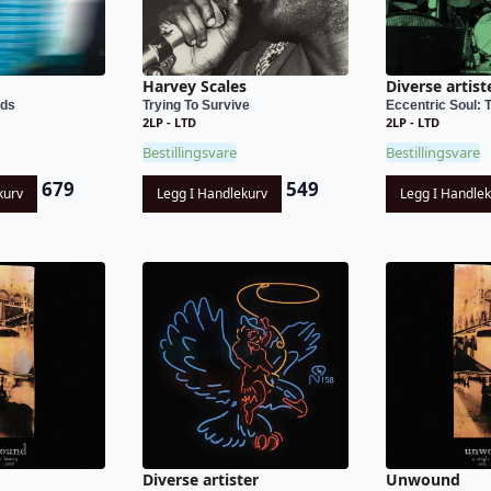
Harvey Scales
Diverse artist
ds
Trying To Survive
Eccentric Soul: T
2LP - LTD
2LP - LTD
Bestillingsvare
Bestillingsvare
679
549
kurv
Legg I Handlekurv
Legg I Handle
Diverse artister
Unwound