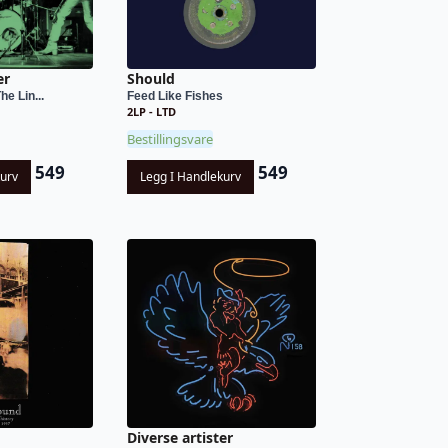
er
Should
he Lin...
Feed Like Fishes
2LP - LTD
Bestillingsvare
549
549
kurv
Legg I Handlekurv
Diverse artister