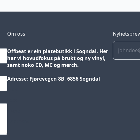
Om oss
Nyhetsbre
Offbeat er ein platebutikk i Sogndal. Her
har vi hovudfokus på brukt og ny vinyl,
samt noko CD, MC og merch.
Adresse: Fjørevegen 8B, 6856 Sogndal
Blog
Jobs
Press
Partners