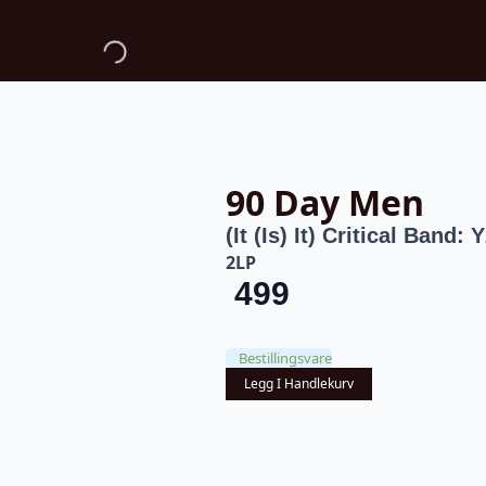
90 Day Men
(It (Is) It) Critical Band:
2LP
499
Bestillingsvare
Legg I Handlekurv