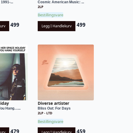
 1991-...
Cosmic American Music: ...
2LP
Bestillingsvare
499
499
kurv
Legg I Handlekurv
liday
Diverse artister
ou Hang…...
Bliss Out: For Days
2LP - LTD
Bestillingsvare
479
459
kurv
Legg I Handlekurv