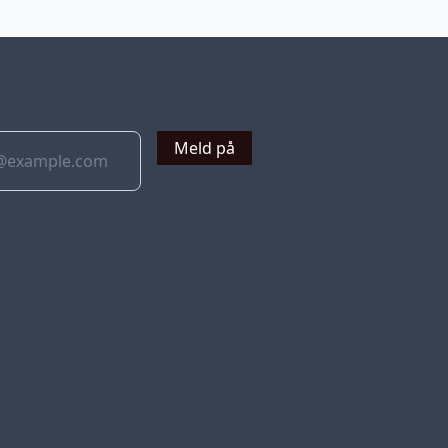
v
Meld på