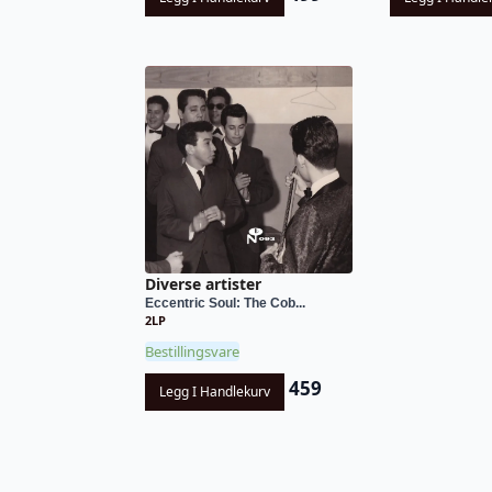
Diverse artister
Eccentric Soul: The Cob...
2LP
Bestillingsvare
459
Legg I Handlekurv