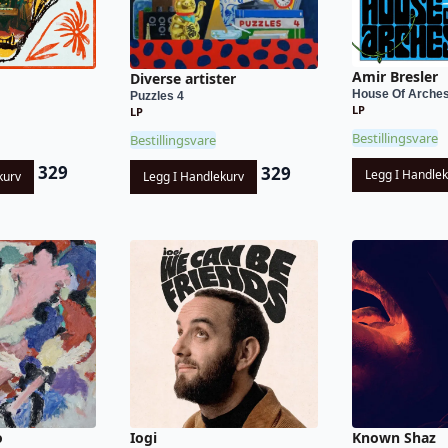
Amir Bresler
Diverse artister
House Of Arche
Puzzles 4
LP
LP
Bestillingsvare
Bestillingsvare
329
329
Legg I Handle
kurv
Legg I Handlekurv
o
Iogi
Known Shaz