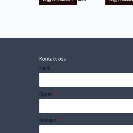
Kontakt oss
Navn
*
Epost
*
Beskjed
*