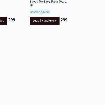
Saved My Eyes From Tear...
LP
Bestillingsvare
299
299
kurv
Legg I Handlekurv