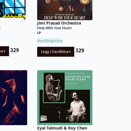
Jimi Prasad Orchestra
s
Help With Your Heart
LP
Bestillingsvare
329
329
kurv
Legg I Handlekurv
Eyal Talmudi & Roy Chen