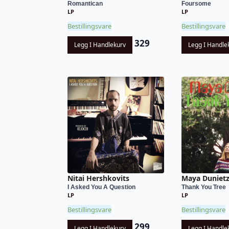
Romantican
Foursome
LP
LP
Bestillingsvare
Bestillingsvare
329
Legg I Handlekurv
Legg I Handle
Nitai Hershkovits
Maya Duniet
I Asked You A Question
Thank You Tree
LP
LP
Bestillingsvare
Bestillingsvare
299
Legg I Handlekurv
Legg I Handle