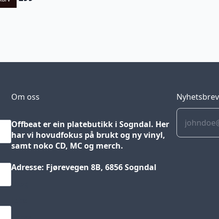
Om oss
Nyhetsbre
Offbeat er ein platebutikk i Sogndal. Her
har vi hovudfokus på brukt og ny vinyl,
samt noko CD, MC og merch.
Adresse: Fjørevegen 8B, 6856 Sogndal
Blog
Jobs
Press