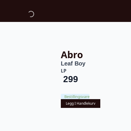
Abro
Leaf Boy
LP
299
Bestillingsvare
Legg I Handlekurv