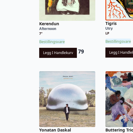
Tigris
Kerendun
Utry
Afternoon
LP
7"
Bestillingsvare
Bestillingsvare
79
Legg I Handle
Legg I Handlekurv
Yonatan Daskal
Buttering Tri