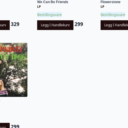
We Can Be Friends
Flowerstone
LP
LP
Bestillingsvare
Bestillingsvare
329
299
kurv
Legg I Handlekurv
Legg I Handle
z
299
kurv