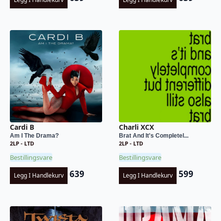
Cardi B
Charli XCX
Am I The Drama?
Brat And It's Completel...
2LP - LTD
2LP - LTD
Bestillingsvare
Bestillingsvare
639
599
Legg I Handlekurv
Legg I Handlekurv