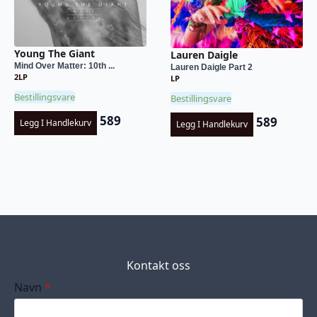
Young The Giant
Lauren Daigle
Mind Over Matter: 10th ...
Lauren Daigle Part 2
2LP
LP
Bestillingsvare
Bestillingsvare
589
589
Legg I Handlekurv
Legg I Handlekurv
Kontakt oss
Navn
*