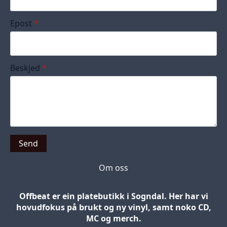
Epost
*
Beskjed
*
Send
Om oss
Offbeat er ein platebutikk i Sogndal. Her har vi
hovudfokus på brukt og ny vinyl, samt noko CD,
MC og merch.