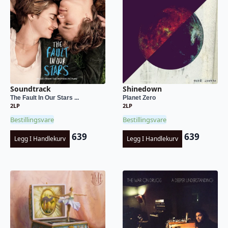
Soundtrack
Shinedown
The Fault In Our Stars ...
Planet Zero
2LP
2LP
Bestillingsvare
Bestillingsvare
639
639
Legg I Handlekurv
Legg I Handlekurv