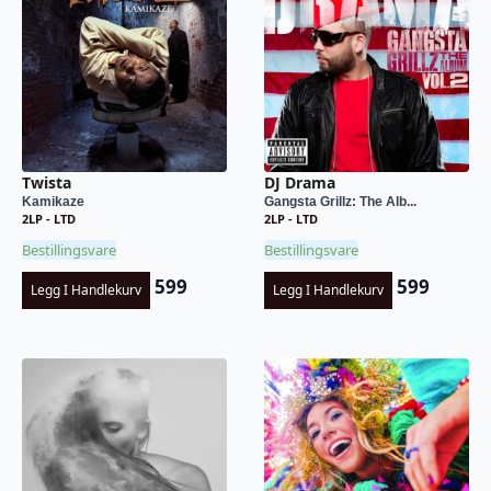
Twista
DJ Drama
Kamikaze
Gangsta Grillz: The Alb...
2LP - LTD
2LP - LTD
Bestillingsvare
Bestillingsvare
599
599
Legg I Handlekurv
Legg I Handlekurv