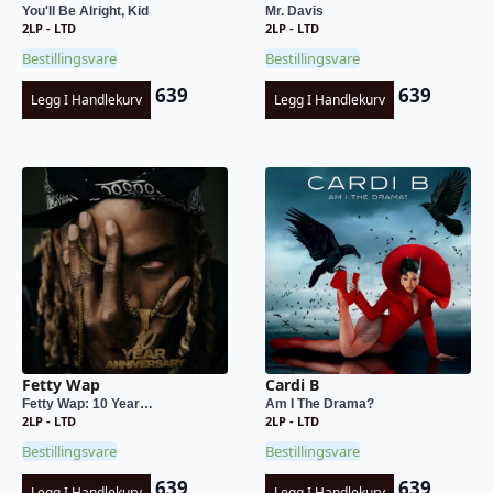
You'll Be Alright, Kid
Mr. Davis
2LP - LTD
2LP - LTD
Bestillingsvare
Bestillingsvare
639
639
Legg I Handlekurv
Legg I Handlekurv
Fetty Wap
Cardi B
Fetty Wap: 10 Year…
Am I The Drama?
2LP - LTD
2LP - LTD
Bestillingsvare
Bestillingsvare
639
639
Legg I Handlekurv
Legg I Handlekurv