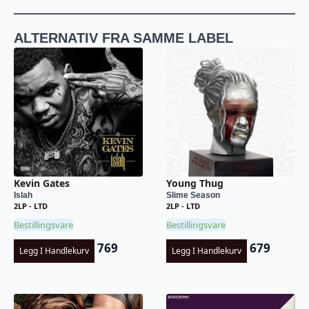
ALTERNATIV FRA SAMME LABEL
Kevin Gates
Young Thug
Islah
Slime Season
2LP - LTD
2LP - LTD
Bestillingsvare
Bestillingsvare
769
679
Legg I Handlekurv
Legg I Handlekurv