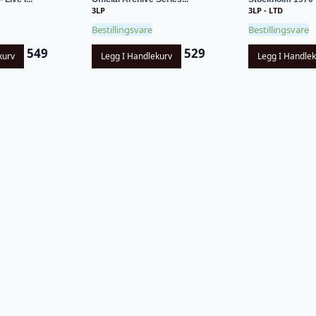
3LP
3LP - LTD
Bestillingsvare
Bestillingsvare
549
529
kurv
Legg I Handlekurv
Legg I Handle