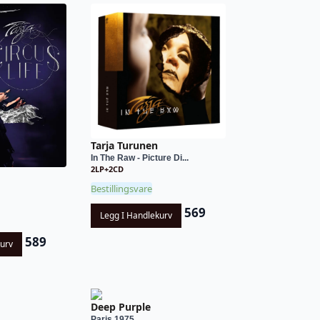
Tarja Turunen
In The Raw - Picture Di...
2LP+2CD
Bestillingsvare
569
Legg I Handlekurv
589
kurv
Deep Purple
Paris 1975