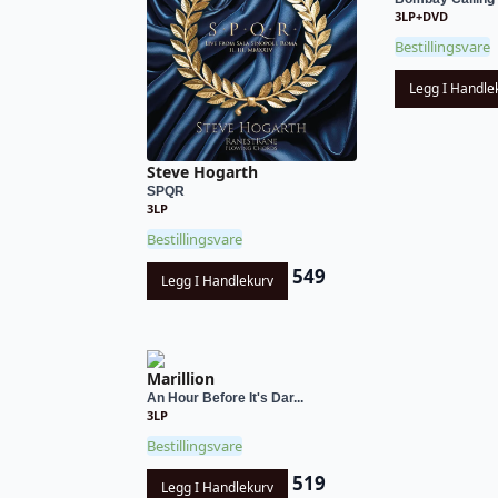
3LP+DVD
Bestillingsvare
Legg I Handle
Steve Hogarth
SPQR
3LP
Bestillingsvare
549
Legg I Handlekurv
Marillion
An Hour Before It's Dar...
3LP
Bestillingsvare
519
Legg I Handlekurv