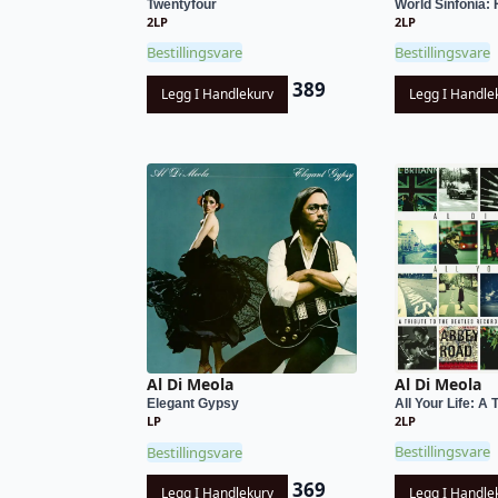
Twentyfour
World Sinfonia: H
2LP
2LP
Bestillingsvare
Bestillingsvare
389
Legg I Handlekurv
Legg I Handle
Al Di Meola
Al Di Meola
All Your Life: A T
Elegant Gypsy
2LP
LP
Bestillingsvare
Bestillingsvare
369
Legg I Handle
Legg I Handlekurv