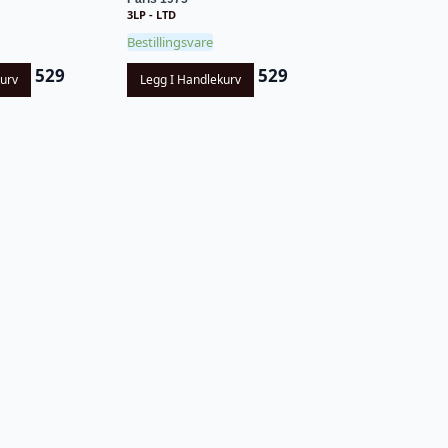
3LP - LTD
Bestillingsvare
529
529
kurv
Legg I Handlekurv