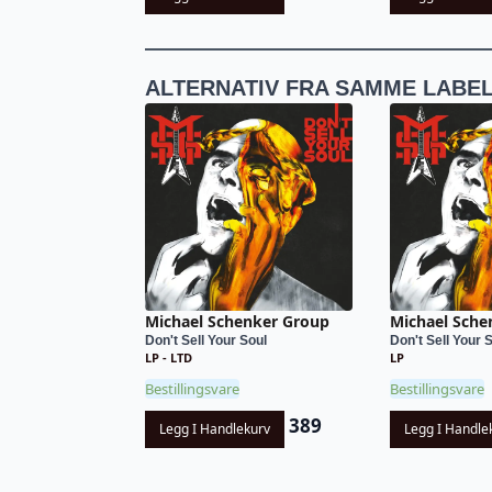
ALTERNATIV FRA SAMME LABE
Michael Schenker Group
Michael Sche
Don't Sell Your Soul
Don't Sell Your 
LP - LTD
LP
Bestillingsvare
Bestillingsvare
389
Legg I Handlekurv
Legg I Handle