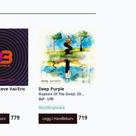
teve Vai/Eric
Deep Purple
Rapture Of The Deep: 20...
3LP - LTD
e
Bestillingsvare
779
719
kurv
Legg I Handlekurv