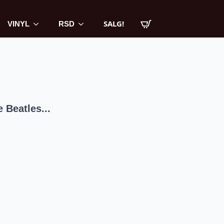
SALG!
VINYL
RSD
 Beatles...