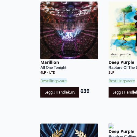
Marillion
Deep Purple
All One Tonight
Rapture Of The D
4LP - LTD
3LP
Bestillingsvare
Bestillingsvare
639
Legg I Handlekurv
Legg I Handle
Deep Purple
Bombay Calling - 