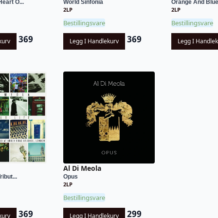
eart O...
World Sinfonia
Orange And Blu
2LP
2LP
Bestillingsvare
Bestillingsvare
369
369
kurv
Legg I Handlekurv
Legg I Handle
Al Di Meola
ribut...
Opus
2LP
Bestillingsvare
369
299
kurv
Legg I Handlekurv