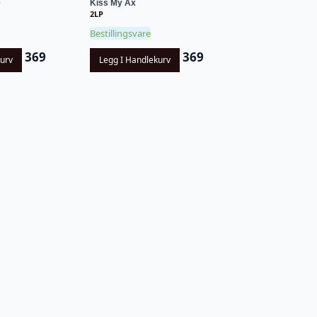
e
Kiss My Ax
2LP
Bestillingsvare
369
369
kurv
Legg I Handlekurv