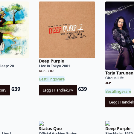
Deep Purple
eep: 20...
Live In Tokyo 2001
4LP - LTD
Tarja Turunen
Circus Life
Bestillingsvare
3LP
639
639
kurv
Legg I Handlekurv
Bestillingsvare
Legg I Handle
Status Quo
Deep Purple
Live I...
Official Archive Series...
Stockholm 1970