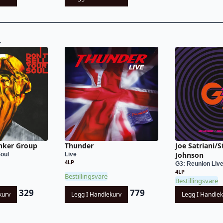
L
nker Group
Thunder
Joe Satriani/S
Johnson
Soul
Live
4LP
G3: Reunion Liv
4LP
Bestillingsvare
Bestillingsvare
329
779
kurv
Legg I Handlekurv
Legg I Handle