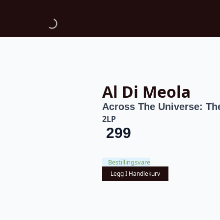
Al Di Meola
Across The Universe: The
2LP
299
Bestillingsvare
Legg I Handlekurv