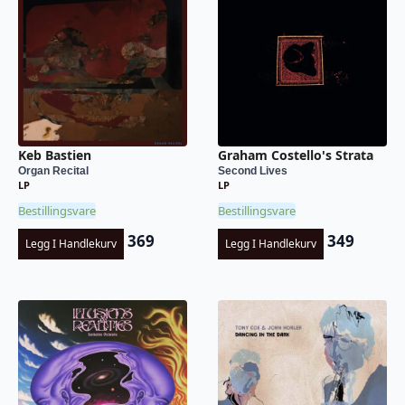
Keb Bastien
Graham Costello's Strata
Organ Recital
Second Lives
LP
LP
Bestillingsvare
Bestillingsvare
369
349
Legg I Handlekurv
Legg I Handlekurv