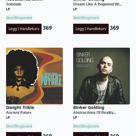
Solotude
Dream Like A Dogwood Wi...
LP
LP
Bestillingsvare
Bestillingsvare
369
369
Legg I Handlekurv
Legg I Handlekurv
Dwight Trible
Binker Golding
Ancient Future
Abstractions Of Reality...
LP
LP
Bestillingsvare
Bestillingsvare