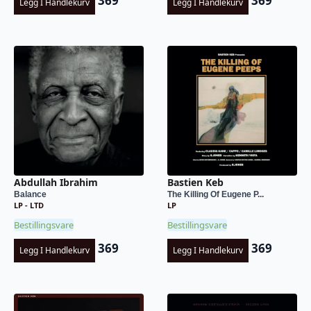
369
369
Legg I Handlekurv
Legg I Handlekurv
Abdullah Ibrahim
Bastien Keb
Balance
The Killing Of Eugene P...
LP - LTD
LP
Bestillingsvare
Bestillingsvare
369
369
Legg I Handlekurv
Legg I Handlekurv