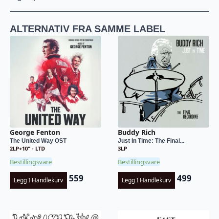
ALTERNATIV FRA SAMME LABEL
George Fenton
Buddy Rich
The United Way OST
Just In Time: The Final...
2LP+10" - LTD
3LP
Bestillingsvare
Bestillingsvare
559
499
Legg I Handlekurv
Legg I Handlekurv