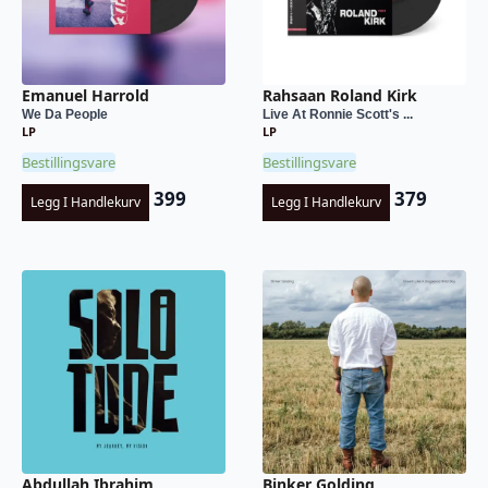
Emanuel Harrold
Rahsaan Roland Kirk
We Da People
Live At Ronnie Scott's ...
LP
LP
Bestillingsvare
Bestillingsvare
399
379
Legg I Handlekurv
Legg I Handlekurv
Abdullah Ibrahim
Binker Golding