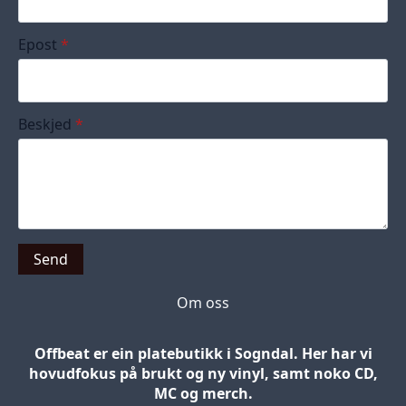
Epost
*
Beskjed
*
Send
Om oss
Offbeat er ein platebutikk i Sogndal. Her har vi
hovudfokus på brukt og ny vinyl, samt noko CD,
MC og merch.