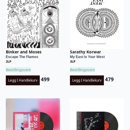
Binker and Moses
Sarathy Korwar
Escape The Flames
My East Is Your West
2LP
3LP
Bestillingsvare
Bestillingsvare
499
479
Legg I Handlekurv
Legg I Handlekurv