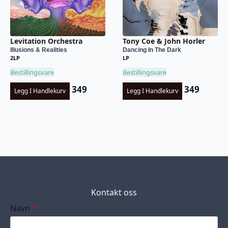
Levitation Orchestra
Tony Coe & John Horler
Illusions & Realities
Dancing In The Dark
2LP
LP
Bestillingsvare
Bestillingsvare
349
349
Legg I Handlekurv
Legg I Handlekurv
Kontakt oss
Navn
*