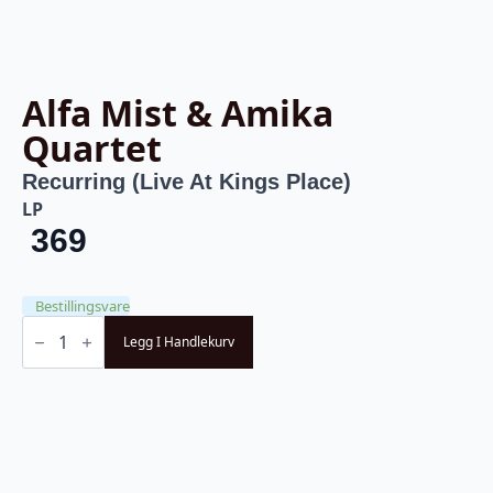
Alfa Mist & Amika
Quartet
Recurring (Live At Kings Place)
LP
369
Bestillingsvare
Alfa
Mist
Legg I Handlekurv
&
Amika
Quartet
-
Recurring
(Live
At
Kings