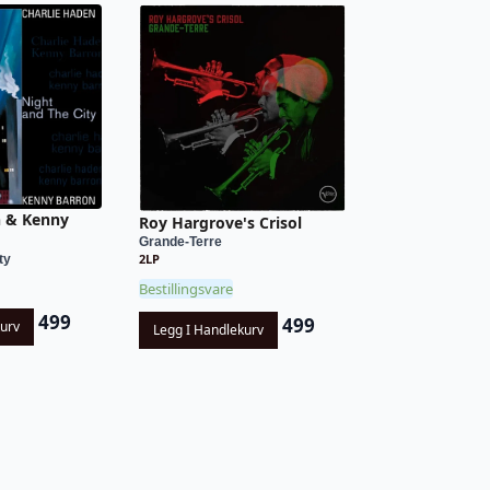
n & Kenny
Roy Hargrove's Crisol
Grande-Terre
2LP
ty
Bestillingsvare
499
499
kurv
Legg I Handlekurv