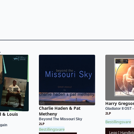
L
Harry Gregso
Charlie Haden & Pat
Gladiator II OST
Metheny
2LP
d & Louis
Beyond The Missouri Sky
Bestillingsvare
2LP
Again
Bestillingsvare
Legg I Handle