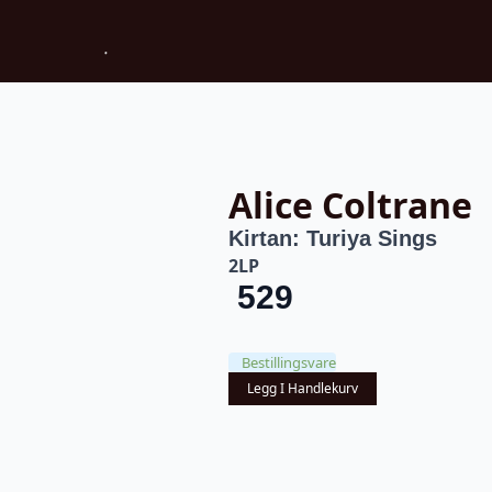
Alice Coltrane
Kirtan: Turiya Sings
2LP
529
Bestillingsvare
Legg I Handlekurv