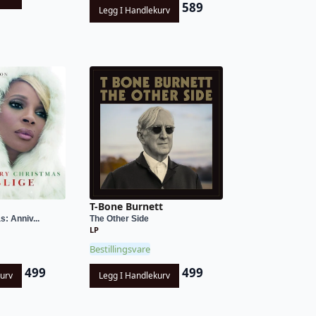
589
Legg I Handlekurv
T-Bone Burnett
: Anniv...
The Other Side
LP
Bestillingsvare
499
499
kurv
Legg I Handlekurv