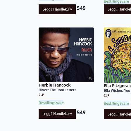
Bestillingsvare
549
Legg I Handlekurv
Legg I Handle
Herbie Hancock
Ella Fitzgeral
River: The Joni Letters
Ella Wishes You 
2LP
2LP
Bestillingsvare
Bestillingsvare
549
Legg I Handlekurv
Legg I Handle