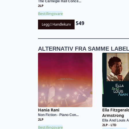
The Carnegie Hall Conce...
2LP
Bestillingsvare
549
Legg I Handlekurv
ALTERNATIV FRA SAMME LABE
Hania Rani
Ella Fitzgeral
Armstrong
Non Fiction - Piano Con...
2LP
Ella And Louis 
2LP - LTD
Bestillingsvare