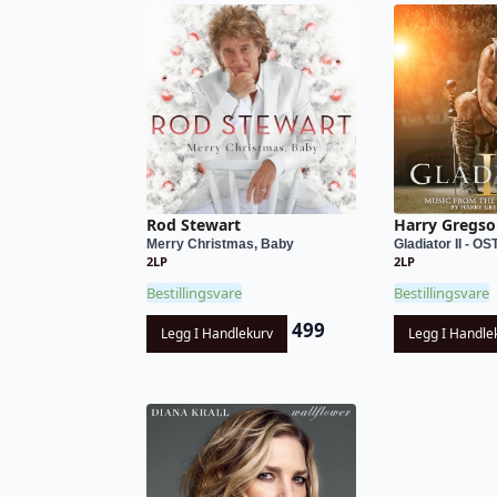
Rod Stewart
Harry Gregso
Merry Christmas, Baby
Gladiator II - OS
2LP
2LP
Bestillingsvare
Bestillingsvare
499
Legg I Handlekurv
Legg I Handle