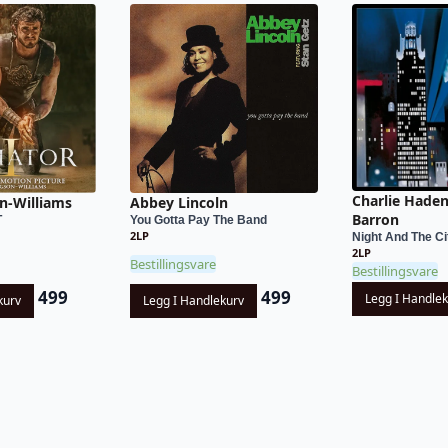
Charlie Hade
n-Williams
Abbey Lincoln
Barron
T
You Gotta Pay The Band
2LP
Night And The Ci
2LP
Bestillingsvare
Bestillingsvare
499
499
Legg I Handle
kurv
Legg I Handlekurv