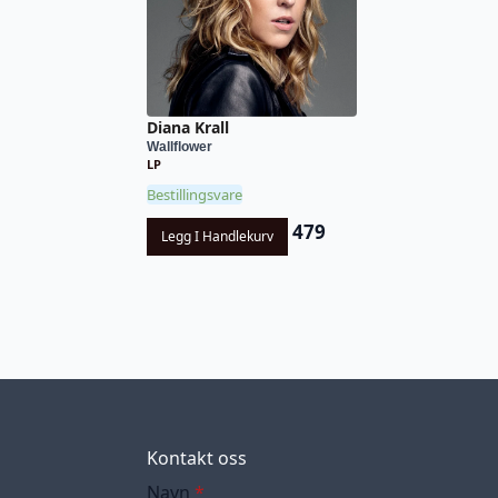
Diana Krall
Wallflower
LP
Bestillingsvare
479
Legg I Handlekurv
Kontakt oss
Navn
*