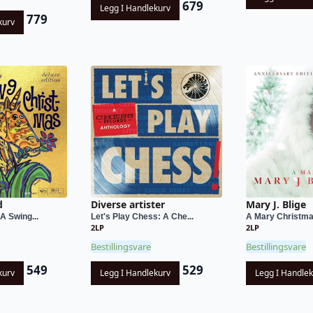
679
Legg I Handlekurv
779
kurv
d
Diverse artister
Mary J. Blige
A Swing...
Let's Play Chess: A Che...
A Mary Christmas
2LP
2LP
Bestillingsvare
Bestillingsvare
549
529
kurv
Legg I Handlekurv
Legg I Handle