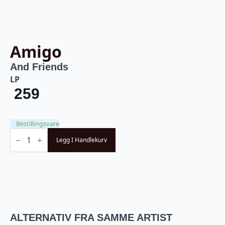
Amigo
And Friends
LP
259
Bestillingsvare
Amigo
-
Legg I Handlekurv
And
Friends
(LP)
antall
ALTERNATIV FRA SAMME ARTIST