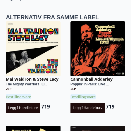
ALTERNATIV FRA SAMME LABEL
Mal Waldron & Steve Lacy
Cannonball Adderley
The Mighty Warriors: Li...
Poppin' In Paris: Live ...
2LP
2LP
Bestillingsvare
Bestillingsvare
719
719
Legg I Handlekurv
Legg I Handlekurv