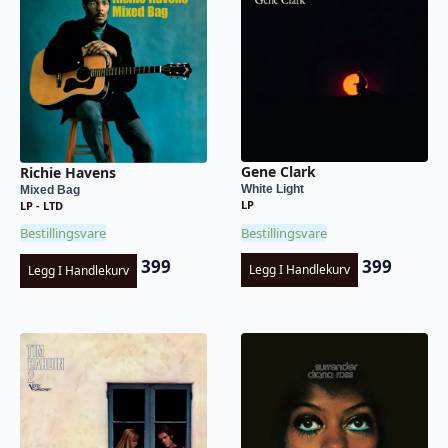
Gene Clark
Richie Havens
White Light
Mixed Bag
LP
LP - LTD
Bestillingsvare
Bestillingsvare
399
399
Legg I Handlekurv
Legg I Handlekurv