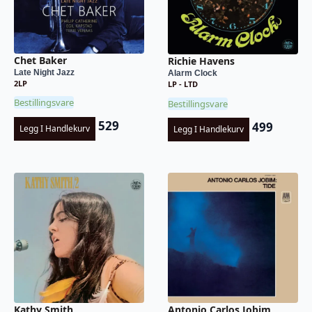
Chet Baker
Richie Havens
Late Night Jazz
Alarm Clock
2LP
LP - LTD
Bestillingsvare
Bestillingsvare
529
499
Legg I Handlekurv
Legg I Handlekurv
Kathy Smith
Antonio Carlos Jobim