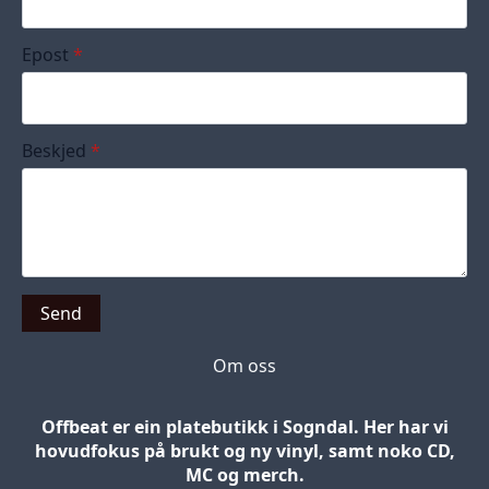
Epost
*
Beskjed
*
Send
Om oss
Offbeat er ein platebutikk i Sogndal. Her har vi
hovudfokus på brukt og ny vinyl, samt noko CD,
MC og merch.