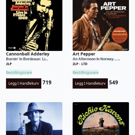
Cannonball Adderley
Art Pepper
Burnin' In Bordeaux: Li...
An Afternoon In Norway…...
2LP
2LP - LTD
Bestillingsvare
Bestillingsvare
719
549
Legg I Handlekurv
Legg I Handlekurv