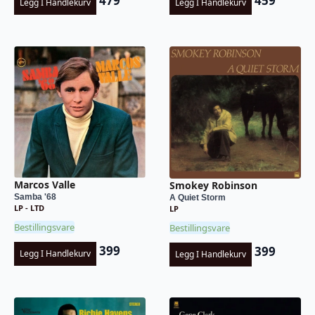
479
459
Legg I Handlekurv
Legg I Handlekurv
Marcos Valle
Smokey Robinson
Samba '68
A Quiet Storm
LP - LTD
LP
Bestillingsvare
Bestillingsvare
399
399
Legg I Handlekurv
Legg I Handlekurv