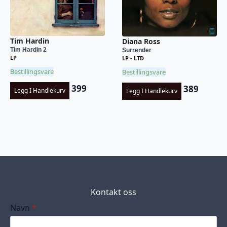
Tim Hardin
Diana Ross
Tim Hardin 2
Surrender
LP
LP - LTD
Bestillingsvare
Bestillingsvare
399
389
Legg I Handlekurv
Legg I Handlekurv
Kontakt oss
Navn
*