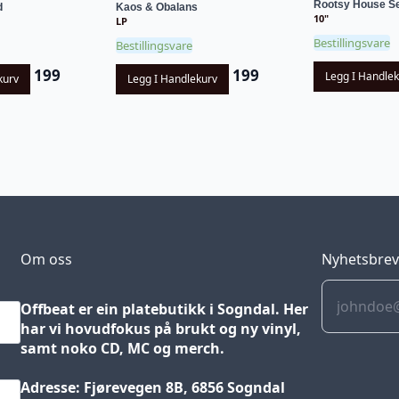
Rootsy House S
d
Kaos & Obalans
10"
LP
Bestillingsvare
Bestillingsvare
199
199
Legg I Handle
kurv
Legg I Handlekurv
Om oss
Nyhetsbre
Offbeat er ein platebutikk i Sogndal. Her
har vi hovudfokus på brukt og ny vinyl,
samt noko CD, MC og merch.
Adresse: Fjørevegen 8B, 6856 Sogndal