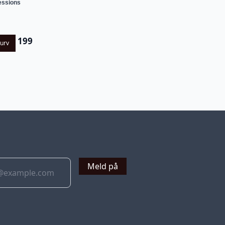
essions
199
kurv
v
Meld på