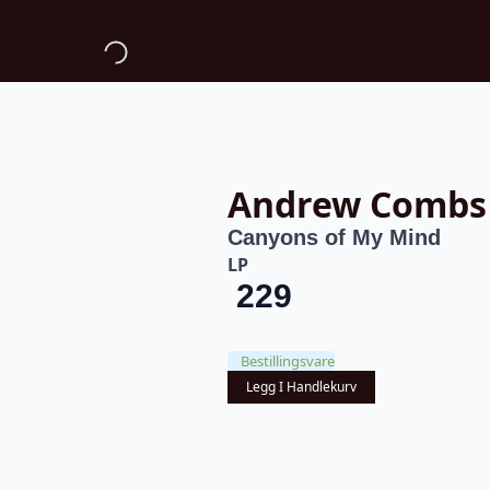
Andrew Combs
Canyons of My Mind
LP
229
Bestillingsvare
Legg I Handlekurv