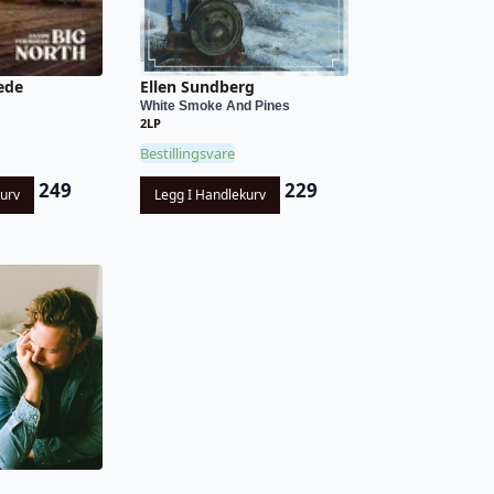
ede
Ellen Sundberg
White Smoke And Pines
2LP
Bestillingsvare
249
229
kurv
Legg I Handlekurv