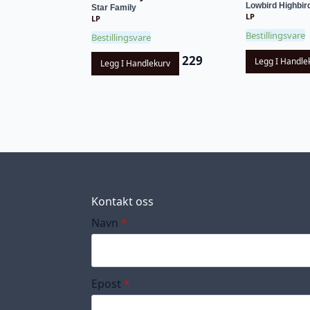
Lowbird Highbir
Star Family
LP
LP
Bestillingsvare
Bestillingsvare
229
Legg I Handle
Legg I Handlekurv
Kontakt oss
Navn
*
Epost
*