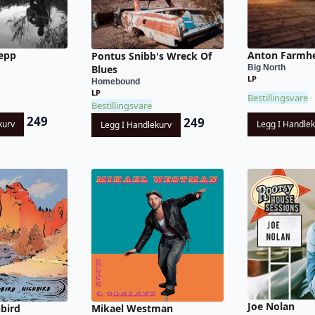
epp
Anton Farmh
Pontus Snibb's Wreck Of
Big North
Blues
LP
Homebound
LP
Bestillingsvare
Bestillingsvare
249
249
kurv
Legg I Handle
Legg I Handlekurv
Joe Nolan
bird
Mikael Westman