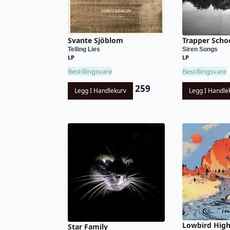
Svante Sjöblom
Trapper Scho
Telling Lies
Siren Songs
LP
LP
Bestillingsvare
Bestillingsvare
259
Legg I Handlekurv
Legg I Handle
Lowbird High
Star Family