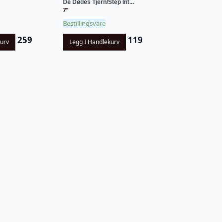
De Dødes Tjern/Step Int...
7"
Bestillingsvare
259
119
kurv
Legg I Handlekurv