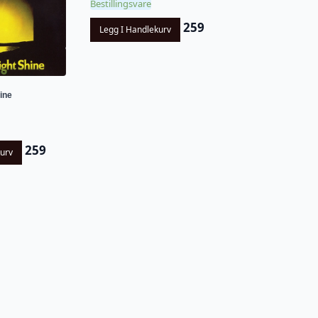
Bestillingsvare
259
Legg I Handlekurv
hine
259
kurv