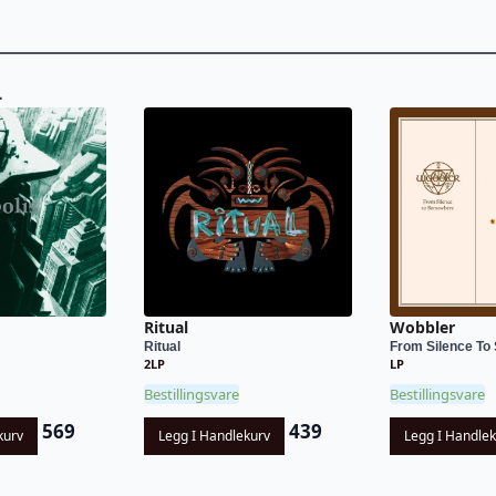
L
Ritual
Wobbler
Ritual
From Silence To
2LP
LP
Bestillingsvare
Bestillingsvare
569
439
kurv
Legg I Handlekurv
Legg I Handle