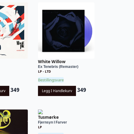
White Willow
Ex Tenebris (Remaster)
LP - LTD
Bestillingsvare
349
349
kurv
Legg I Handlekurv
Tusmørke
Fjernsyn I Farver
LP