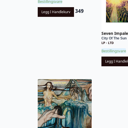
Bestillingsvare
349
Legg I Handlekurv
Seven Impale
City Of The Sun
LP - LTD
Bestillingsvare
Legg I Handle