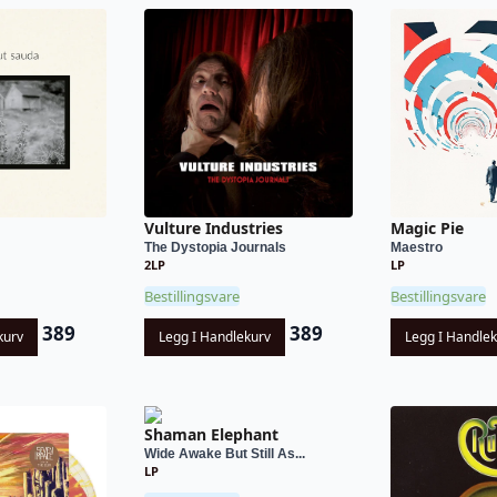
Vulture Industries
Magic Pie
The Dystopia Journals
Maestro
2LP
LP
Bestillingsvare
Bestillingsvare
389
389
kurv
Legg I Handlekurv
Legg I Handle
Shaman Elephant
Wide Awake But Still As...
LP