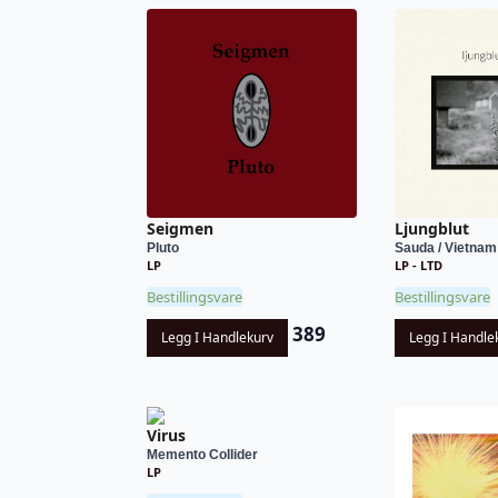
Seigmen
Ljungblut
Pluto
Sauda / Vietnam
LP
LP - LTD
Bestillingsvare
Bestillingsvare
389
Legg I Handlekurv
Legg I Handle
Virus
Memento Collider
LP