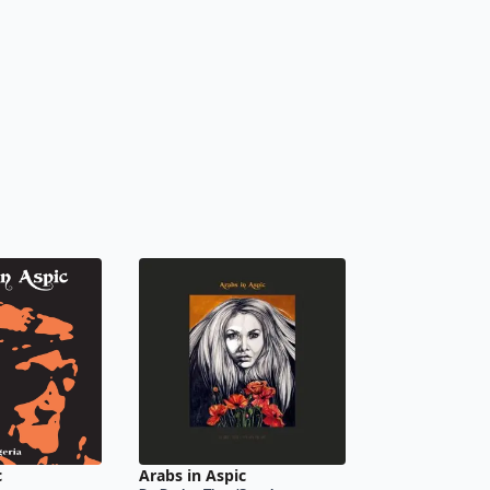
c
Arabs in Aspic