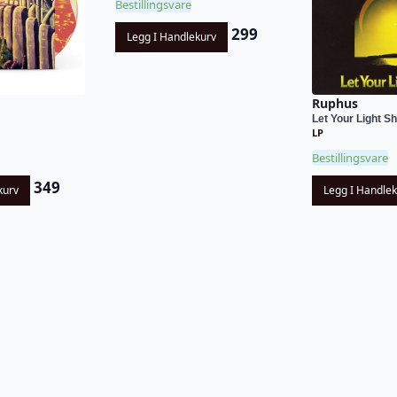
Bestillingsvare
299
Legg I Handlekurv
Ruphus
Let Your Light S
LP
Bestillingsvare
349
kurv
Legg I Handle