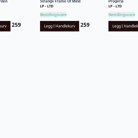
rden
Strange Frame Of Mind
Progeria
LP - LTD
LP - LTD
Bestillingsvare
Bestillingsvare
259
259
kurv
Legg I Handlekurv
Legg I Handle