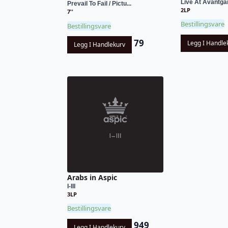
Live At Avantga
Prevail To Fail / Pictu...
2LP
7''
Bestillingsvare
Bestillingsvare
79
Legg I Handle
Legg I Handlekurv
Arabs in Aspic
I-III
3LP
Bestillingsvare
949
Legg I Handlekurv