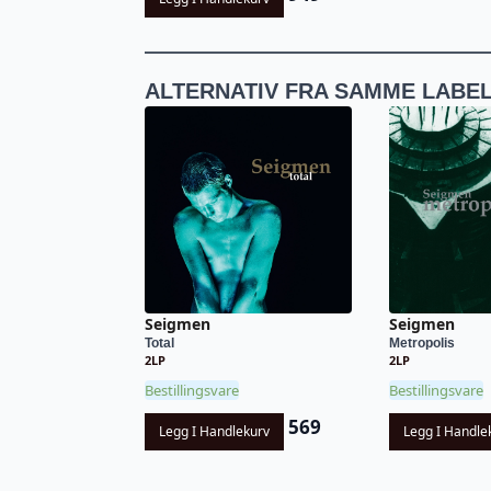
ALTERNATIV FRA SAMME LABE
Seigmen
Seigmen
Total
Metropolis
2LP
2LP
Bestillingsvare
Bestillingsvare
569
Legg I Handlekurv
Legg I Handle