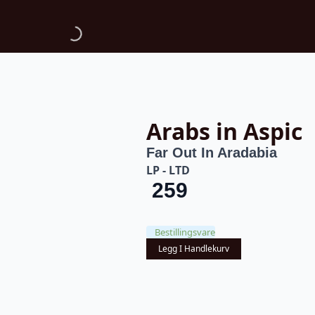
Arabs in Aspic
Far Out In Aradabia
LP - LTD
259
Bestillingsvare
Legg I Handlekurv