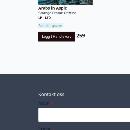
Arabs in Aspic
Strange Frame Of Mind
LP - LTD
Bestillingsvare
259
Legg I Handlekurv
Kontakt oss
Navn
*
Epost
*