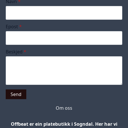
Navn
*
Epost
*
Beskjed
*
Send
Om oss
Offbeat er ein platebutikk i Sogndal. Her har vi