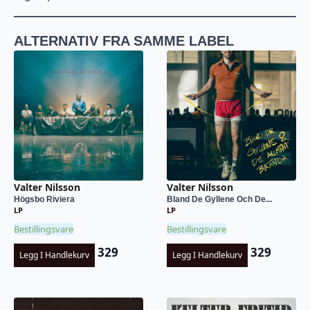
ALTERNATIV FRA SAMME LABEL
Valter Nilsson
Valter Nilsson
Högsbo Riviera
Bland De Gyllene Och De...
LP
LP
Bestillingsvare
Bestillingsvare
329
329
Legg I Handlekurv
Legg I Handlekurv