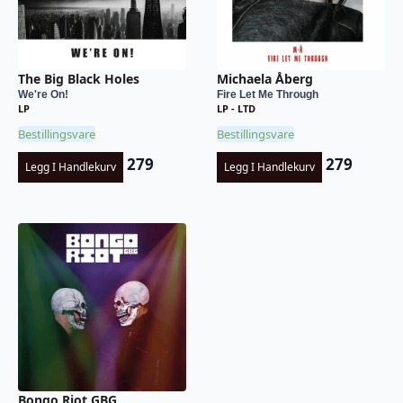
The Big Black Holes
Michaela Åberg
We're On!
Fire Let Me Through
LP
LP - LTD
Bestillingsvare
Bestillingsvare
279
279
Legg I Handlekurv
Legg I Handlekurv
Bongo Riot GBG