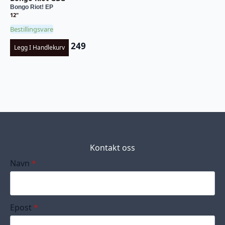
Bongo Riot! EP
12"
Bestillingsvare
249
Legg I Handlekurv
Kontakt oss
Navn
*
Epost
*