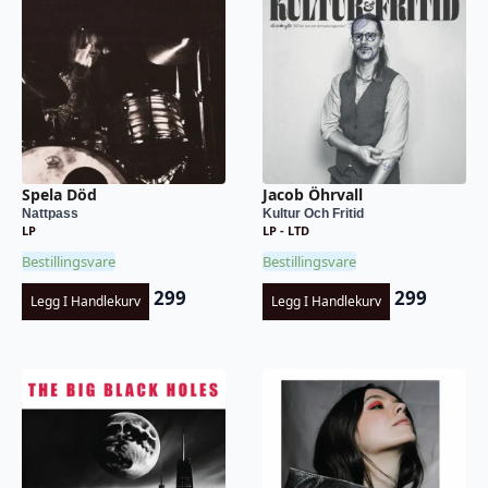
Spela Död
Jacob Öhrvall
Nattpass
Kultur Och Fritid
LP
LP - LTD
Bestillingsvare
Bestillingsvare
299
299
Legg I Handlekurv
Legg I Handlekurv