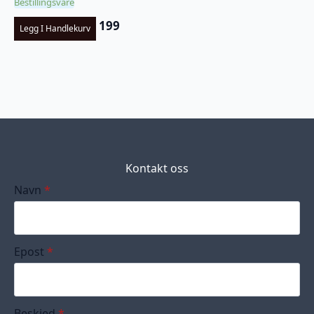
Bestillingsvare
199
Legg I Handlekurv
Kontakt oss
Navn
*
Epost
*
Beskjed
*