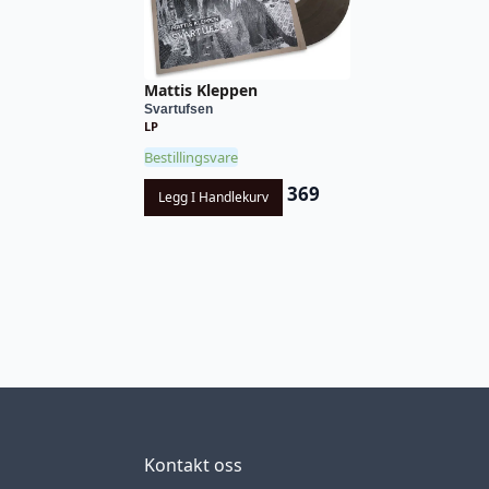
Mattis Kleppen
Svartufsen
LP
Bestillingsvare
369
Legg I Handlekurv
Kontakt oss