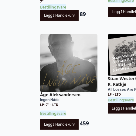
Bestillingsvare
7"
Bestillingsvare
Legg I Handle
89
Legg I Handlekurv
Stian Wester
K. Ratkje
All Losses Are 
Åge Aleksandersen
LP - LTD
Bestillingsvare
Ingen Nåde
LP+7" - LTD
Legg I Handle
Bestillingsvare
459
Legg I Handlekurv