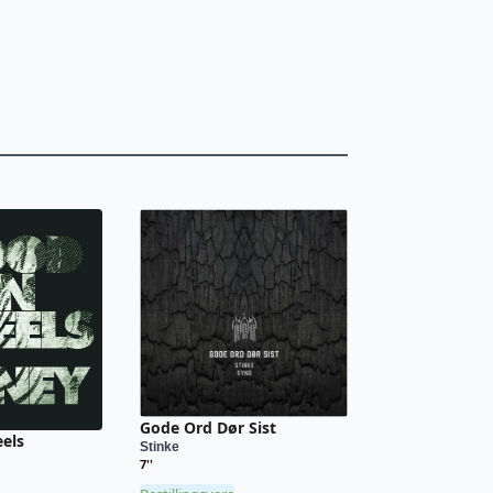
Gode Ord Dør Sist
els
Stinke
7''