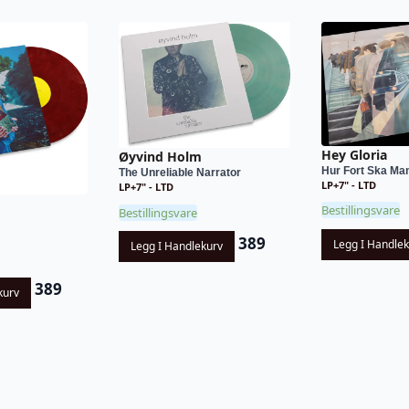
Hey Gloria
Øyvind Holm
Hur Fort Ska Ma
The Unreliable Narrator
LP+7" - LTD
LP+7" - LTD
Bestillingsvare
Bestillingsvare
389
Legg I Handle
Legg I Handlekurv
389
kurv