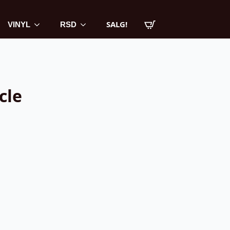
SALG!
VINYL
RSD
cle