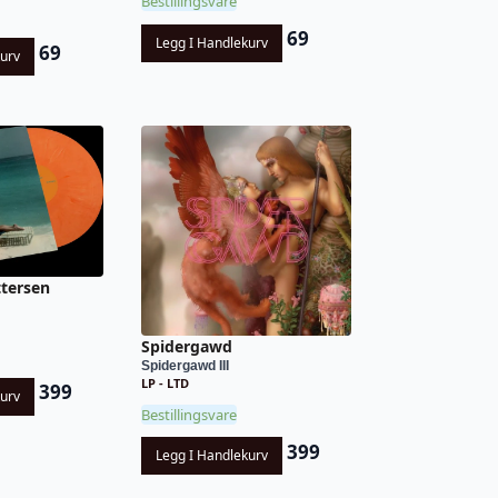
Bestillingsvare
69
Legg I Handlekurv
69
kurv
ttersen
Spidergawd
Spidergawd III
LP - LTD
399
kurv
Bestillingsvare
399
Legg I Handlekurv