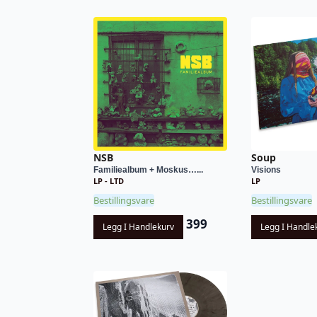
NSB
Soup
Familiealbum + Moskus…...
Visions
LP - LTD
LP
Bestillingsvare
Bestillingsvare
399
Legg I Handlekurv
Legg I Handle