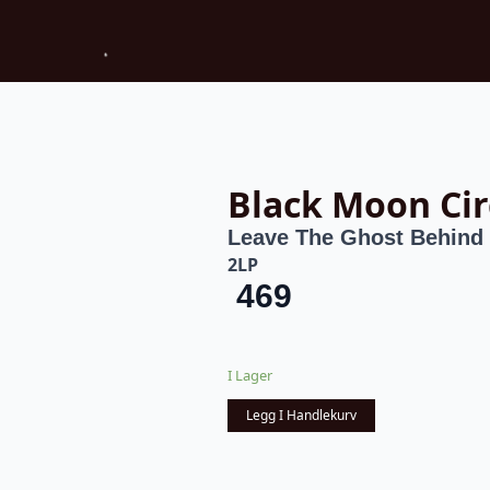
Black Moon Cir
Leave The Ghost Behind
2LP
469
I Lager
Legg I Handlekurv