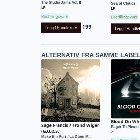
The Studio Jams Vol. II
Sea of Clouds
LP
LP
Bestillingsvare
Bestillingsvare
199
Legg I Handlekurv
Legg I Handle
ALTERNATIV FRA SAMME LABE
Blood On Wh
Sage Francis / Trond Wiger
Eager To Please
(G.O.D.S.)
7''
Make Em Purr / La Dæm M...