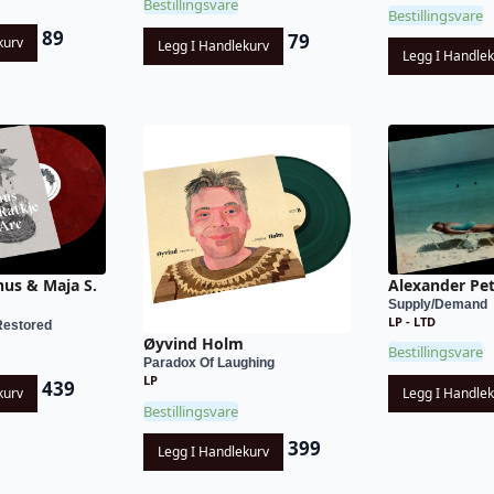
Bestillingsvare
Bestillingsvare
89
79
kurv
Legg I Handlekurv
Legg I Handle
hus & Maja S.
Alexander Pe
Supply/Demand
LP - LTD
Restored
Øyvind Holm
Bestillingsvare
Paradox Of Laughing
LP
439
kurv
Legg I Handle
Bestillingsvare
399
Legg I Handlekurv