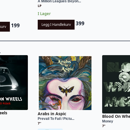
A Million Leagues Beyon...
LP
I Lager
399
Legg I Handlekurv
199
kurv
L
eels
Arabs in Aspic
Blood On Whe
Prevail To Fail / Pictu...
Money
7''
7"