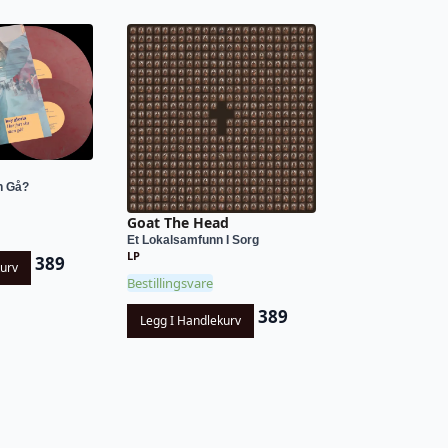
n Gå?
Goat The Head
Et Lokalsamfunn I Sorg
LP
389
kurv
Bestillingsvare
389
Legg I Handlekurv