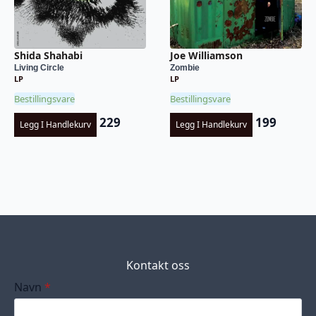
Shida Shahabi
Joe Williamson
Living Circle
Zombie
LP
LP
Bestillingsvare
Bestillingsvare
229
199
Legg I Handlekurv
Legg I Handlekurv
Kontakt oss
Navn
*