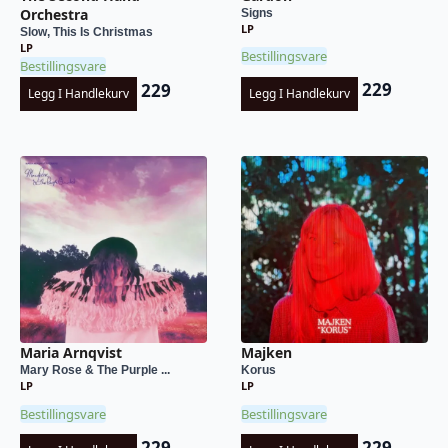
Orchestra
Signs
LP
Slow, This Is Christmas
LP
Bestillingsvare
Bestillingsvare
229
229
Legg I Handlekurv
Legg I Handlekurv
Maria Arnqvist
Majken
Mary Rose & The Purple ...
Korus
LP
LP
Bestillingsvare
Bestillingsvare
229
229