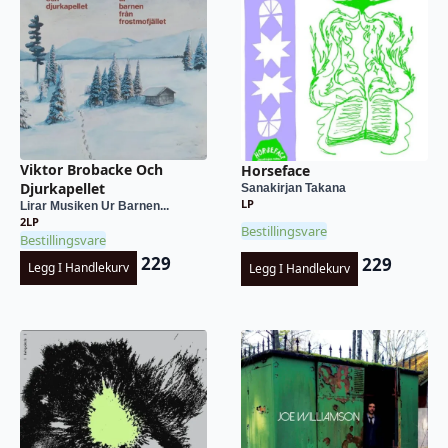
Viktor Brobacke Och
Horseface
Djurkapellet
Sanakirjan Takana
LP
Lirar Musiken Ur Barnen...
2LP
Bestillingsvare
Bestillingsvare
229
229
Legg I Handlekurv
Legg I Handlekurv