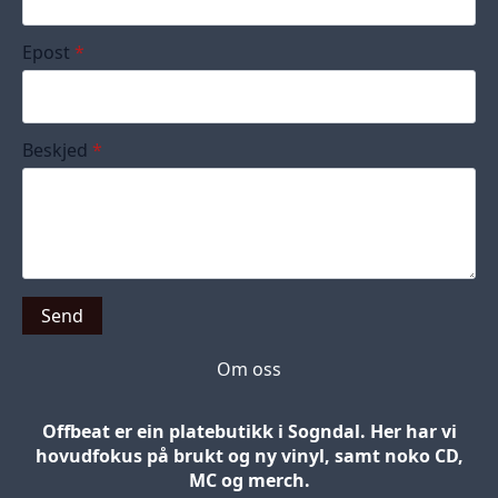
Epost
*
Beskjed
*
Send
Om oss
Offbeat er ein platebutikk i Sogndal. Her har vi
hovudfokus på brukt og ny vinyl, samt noko CD,
MC og merch.