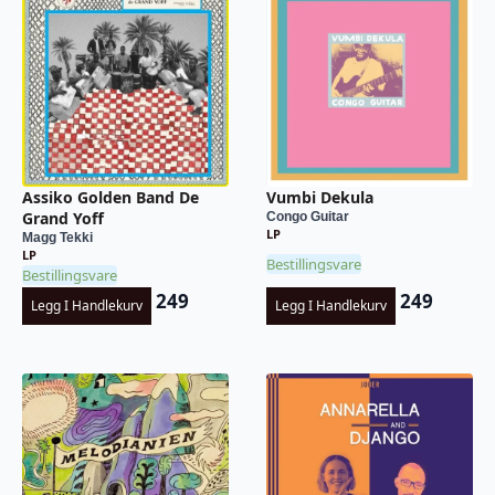
Assiko Golden Band De
Vumbi Dekula
Grand Yoff
Congo Guitar
LP
Magg Tekki
LP
Bestillingsvare
Bestillingsvare
249
249
Legg I Handlekurv
Legg I Handlekurv