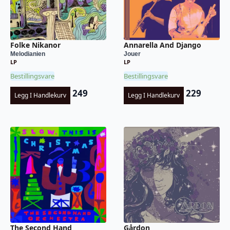
Folke Nikanor
Annarella And Django
Melodianien
Jouer
LP
LP
Bestillingsvare
Bestillingsvare
249
229
Legg I Handlekurv
Legg I Handlekurv
Gårdon
The Second Hand