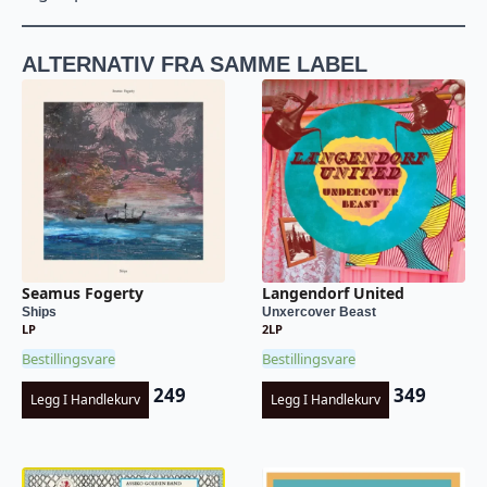
ALTERNATIV FRA SAMME LABEL
Seamus Fogerty
Langendorf United
Ships
Unxercover Beast
LP
2LP
Bestillingsvare
Bestillingsvare
249
349
Legg I Handlekurv
Legg I Handlekurv