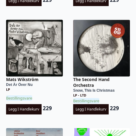
Legg I Handlekurv
Legg I Handlekurv
Mats Wikström
The Second Hand
Orchestra
Det Är Över Nu
LP
Snow, This Is Christmas
LP - LTD
Bestillingsvare
Bestillingsvare
229
229
Legg I Handlekurv
Legg I Handlekurv