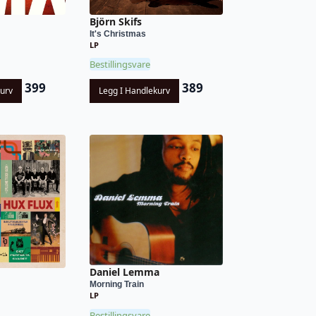
Björn Skifs
It's Christmas
LP
Bestillingsvare
399
389
kurv
Legg I Handlekurv
Daniel Lemma
Morning Train
LP
Bestillingsvare