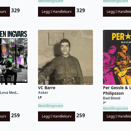
Bestillingsvare
Bestillingsvare
329
329
kurv
Legg I Handlekurv
Legg I Handle
VC Barre
Per Gessle & 
Philipsson
Leva Med...
Asker
LP
Bad Blood
7"
Bestillingsvare
Bestillingsvare
259
259
kurv
Legg I Handlekurv
Legg I Handle