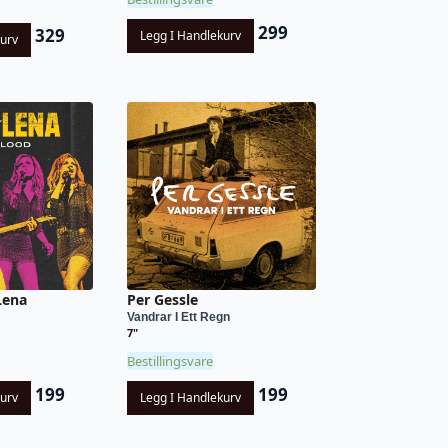
299
329
Legg I Handlekurv
kurv
Lena
Per Gessle
Vandrar I Ett Regn
7"
Bestillingsvare
199
199
kurv
Legg I Handlekurv