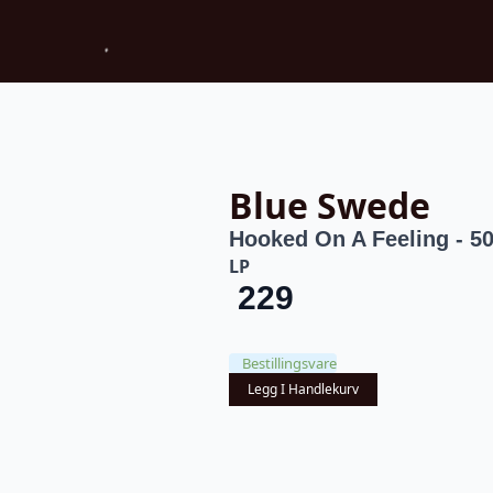
Blue Swede
Hooked On A Feeling - 5
LP
229
Bestillingsvare
Legg I Handlekurv