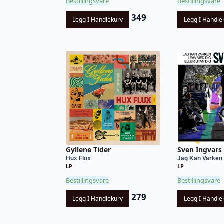
Bestillingsvare
Bestillingsvare
349
Legg I Handlekurv
Legg I Handle
Gyllene Tider
Sven Ingvars
Hux Flux
Jag Kan Varken 
LP
LP
Bestillingsvare
Bestillingsvare
279
Legg I Handlekurv
Legg I Handle