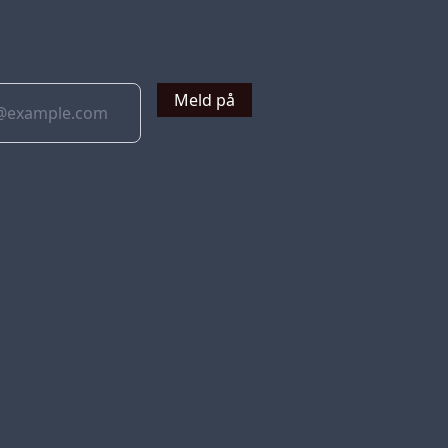
v
Meld på