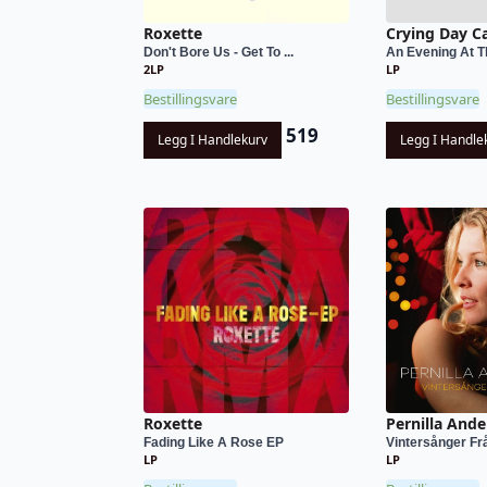
Roxette
Crying Day C
Don't Bore Us - Get To ...
An Evening At Th
2LP
LP
Bestillingsvare
Bestillingsvare
519
Legg I Handlekurv
Legg I Handle
Roxette
Pernilla And
Fading Like A Rose EP
Vintersånger Frå
LP
LP