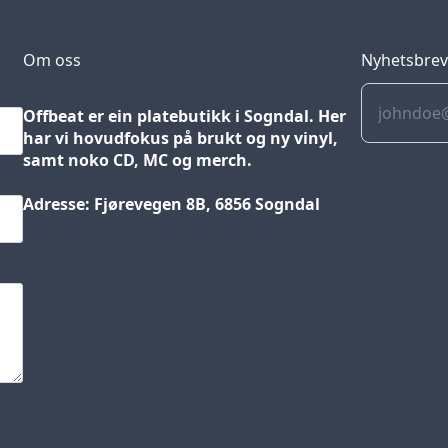
Om oss
Nyhetsbre
Offbeat er ein platebutikk i Sogndal. Her
har vi hovudfokus på brukt og ny vinyl,
samt noko CD, MC og merch.
Adresse: Fjørevegen 8B, 6856 Sogndal
Blog
Jobs
Press
Partners