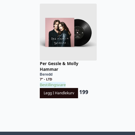
Per Gessle & Molly
Hammar
Beredd
7" - LTD
Bestillingsvare
199
Legg I Handlekurv