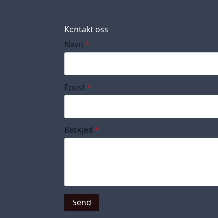
Kontakt oss
Navn
*
Epost
*
Beskjed
*
Send