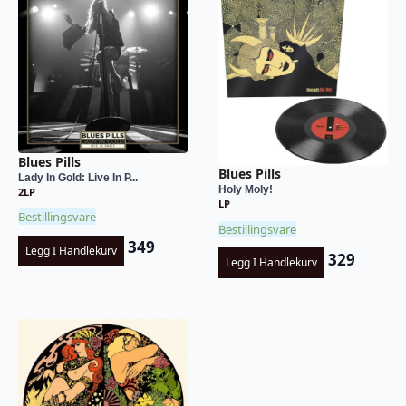
Blues Pills
Blues Pills
Lady In Gold: Live In P...
Holy Moly!
2LP
LP
Bestillingsvare
Bestillingsvare
349
Legg I Handlekurv
329
Legg I Handlekurv