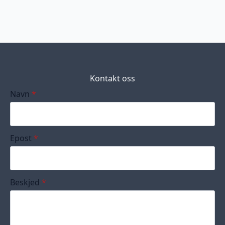
Kontakt oss
Navn
*
Epost
*
Beskjed
*