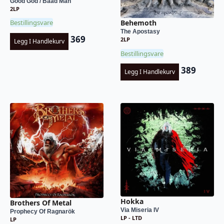
Good God / Baad Man
2LP
Behemoth
Bestillingsvare
The Apostasy
369
2LP
Legg I Handlekurv
Bestillingsvare
389
Legg I Handlekurv
Hokka
Brothers Of Metal
Via Miseria IV
Prophecy Of Ragnarök
LP - LTD
LP