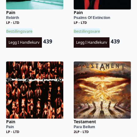
Pain
Pain
Rebirth
Psalms Of Extinction
LP - LTD
LP - LTD
Bestillingsvare
Bestillingsvare
439
439
Legg I Handlekurv
Legg I Handlekurv
Pain
Testament
Pain
Para Bellum
LP - LTD
2LP - LTD