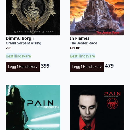
Dimmu Borgir
In Flames
Grand Serpent Rising
The Jester Race
2LP
LP+10"
Bestillingsvare
Bestillingsvare
399
479
Legg I Handlekurv
Legg I Handlekurv