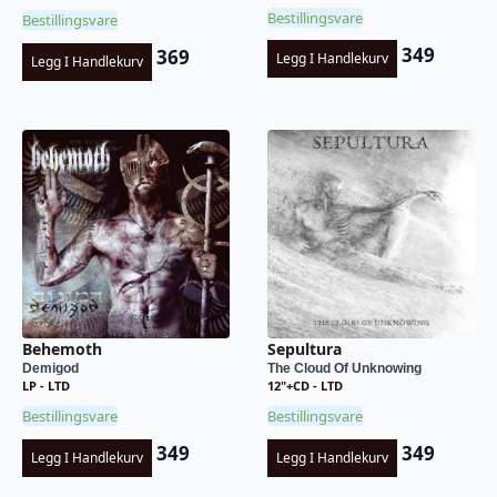
Bestillingsvare
Bestillingsvare
349
369
Legg I Handlekurv
Legg I Handlekurv
Behemoth
Sepultura
Demigod
The Cloud Of Unknowing
LP - LTD
12"+CD - LTD
Bestillingsvare
Bestillingsvare
349
349
Legg I Handlekurv
Legg I Handlekurv