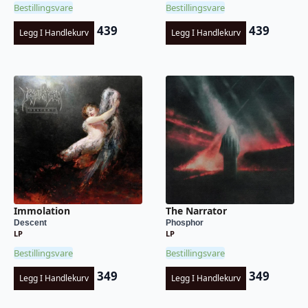
Bestillingsvare
Bestillingsvare
439
439
Legg I Handlekurv
Legg I Handlekurv
Immolation
The Narrator
Descent
Phosphor
LP
LP
Bestillingsvare
Bestillingsvare
349
349
Legg I Handlekurv
Legg I Handlekurv