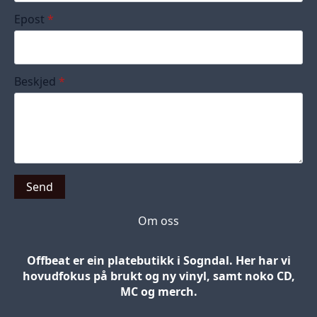
Epost
*
Beskjed
*
Send
Om oss
Offbeat er ein platebutikk i Sogndal. Her har vi
hovudfokus på brukt og ny vinyl, samt noko CD,
MC og merch.