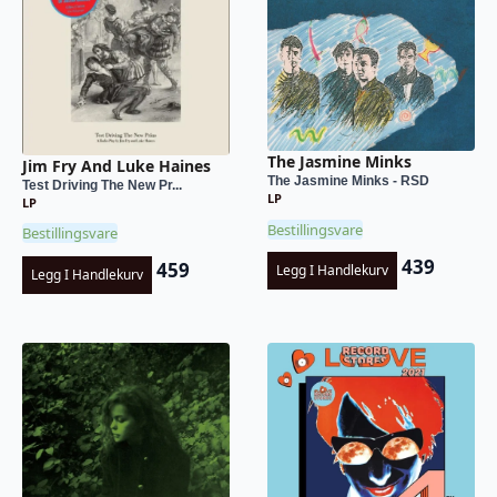
The Jasmine Minks
Jim Fry And Luke Haines
The Jasmine Minks - RSD
Test Driving The New Pr...
LP
LP
Bestillingsvare
Bestillingsvare
439
459
Legg I Handlekurv
Legg I Handlekurv