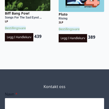
Biff Bang Pow!
Pluto
Songs For The Sad Eyed ...
Rising
LP
2LP
Bestillingsvare
Bestillingsvare
439
389
Legg I Handlekurv
Legg I Handlekurv
Kontakt oss
Navn
*