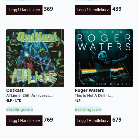
369
439
Legg I Handlekurv
Legg I Handlekurv
Outkast
Roger Waters
ATLiens: 25th Anniversa...
This Is Not A Drill - L...
4LP - LTD
4LP
Bestillingsvare
Bestillingsvare
769
679
Legg I Handlekurv
Legg I Handlekurv