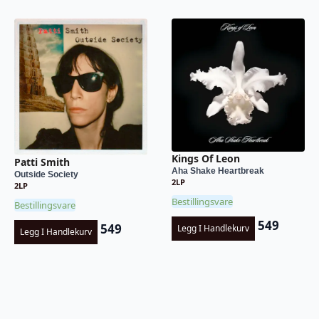
Kings Of Leon
Patti Smith
Aha Shake Heartbreak
Outside Society
2LP
2LP
Bestillingsvare
Bestillingsvare
549
549
Legg I Handlekurv
Legg I Handlekurv