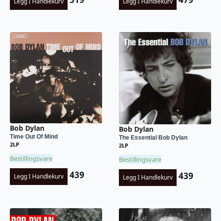
Legg I Handlekurv
Legg I Handlekurv
Bob Dylan
Bob Dylan
Time Out Of Mind
The Essential Bob Dylan
2LP
2LP
Bestillingsvare
Bestillingsvare
439
439
Legg I Handlekurv
Legg I Handlekurv