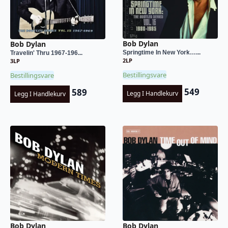
Bob Dylan
Bob Dylan
Springtime In New York…...
Travelin' Thru 1967-196...
2LP
3LP
Bestillingsvare
Bestillingsvare
549
589
Legg I Handlekurv
Legg I Handlekurv
Bob Dylan
Bob Dylan