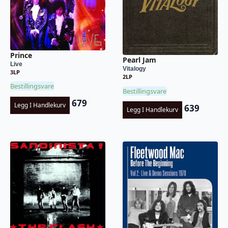
Prince
Pearl Jam
Live
Vitalogy
3LP
2LP
Bestillingsvare
Bestillingsvare
679
Legg I Handlekurv
639
Legg I Handlekurv