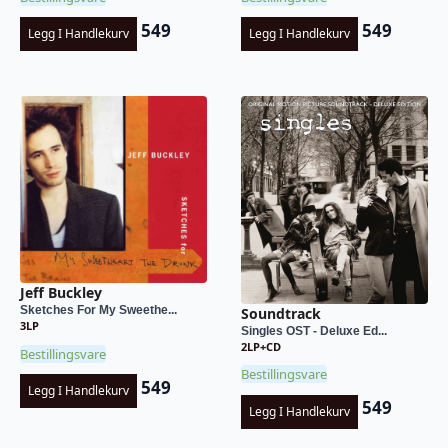
549
549
Legg I Handlekurv
Legg I Handlekurv
Jeff Buckley
Sketches For My Sweethe...
Soundtrack
3LP
Singles OST - Deluxe Ed...
2LP+CD
Bestillingsvare
Bestillingsvare
549
Legg I Handlekurv
549
Legg I Handlekurv