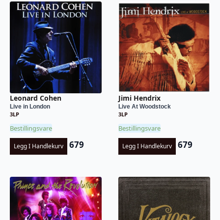
Leonard Cohen
Jimi Hendrix
Live in London
Live At Woodstock
3LP
3LP
Bestillingsvare
Bestillingsvare
679
679
Legg I Handlekurv
Legg I Handlekurv