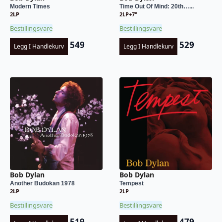
Modern Times
Time Out Of Mind: 20th…...
2LP
2LP+7"
Bestillingsvare
Bestillingsvare
549
529
Legg I Handlekurv
Legg I Handlekurv
Bob Dylan
Bob Dylan
Another Budokan 1978
Tempest
2LP
2LP
Bestillingsvare
Bestillingsvare
519
479