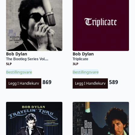
Bob Dylan
Bob Dylan
The Bootleg Series Vol....
Triplicate
5LP
3LP
Bestillingsvare
Bestillingsvare
869
589
Legg I Handlekurv
Legg I Handlekurv