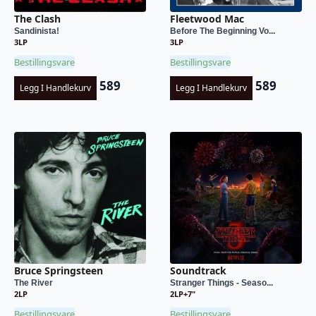
The Clash
Fleetwood Mac
Sandinista!
Before The Beginning Vo...
3LP
3LP
Bestillingsvare
Bestillingsvare
589
589
Legg I Handlekurv
Legg I Handlekurv
Bruce Springsteen
Soundtrack
The River
Stranger Things - Seaso...
2LP
2LP+7"
Bestillingsvare
Bestillingsvare