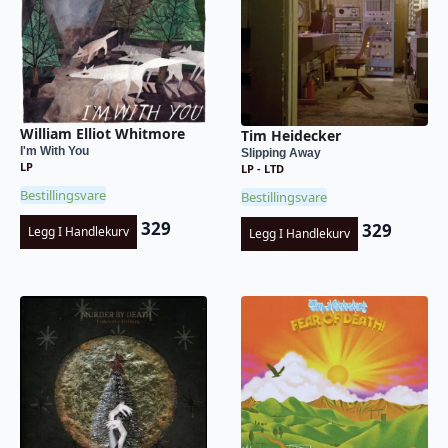
William Elliot Whitmore
Tim Heidecker
I'm With You
Slipping Away
LP
LP - LTD
Bestillingsvare
Bestillingsvare
329
329
Legg I Handlekurv
Legg I Handlekurv