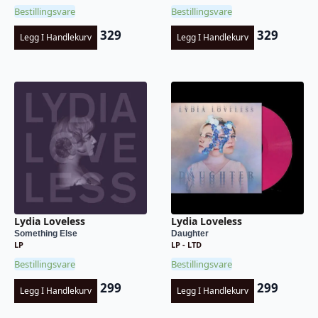
Bestillingsvare
Bestillingsvare
329
329
Legg I Handlekurv
Legg I Handlekurv
Lydia Loveless
Lydia Loveless
Something Else
Daughter
LP
LP - LTD
Bestillingsvare
Bestillingsvare
299
299
Legg I Handlekurv
Legg I Handlekurv