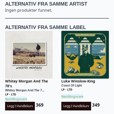
ALTERNATIV FRA SAMME ARTIST
Ingen produkter funnet.
ALTERNATIV FRA SAMME LABEL
Whitey Morgan And The
Luke Winslow-King
78's
Coast Of Light
LP - LTD
Whitey Morgan And The 7...
LP - LTD
Bestillingsvare
Bestillingsvare
369
349
Legg I Handlekurv
Legg I Handlekurv