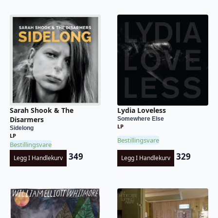
Sarah Shook & The
Lydia Loveless
Disarmers
Somewhere Else
LP
Sidelong
LP
Bestillingsvare
Bestillingsvare
349
329
Legg I Handlekurv
Legg I Handlekurv