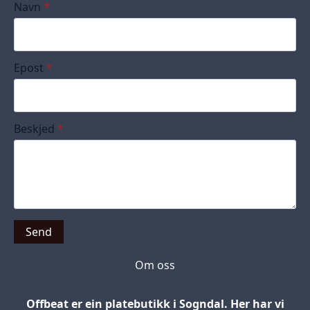
Navn
*
Epost
*
Beskjed
*
Send
Om oss
Offbeat er ein platebutikk i Sogndal. Her har vi