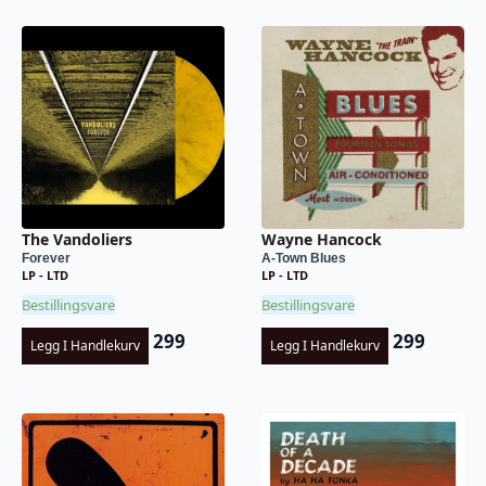
The Vandoliers
Wayne Hancock
Forever
A-Town Blues
LP - LTD
LP - LTD
Bestillingsvare
Bestillingsvare
299
299
Legg I Handlekurv
Legg I Handlekurv