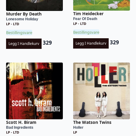
Tim Heidecker
Murder By Death
Fear Of Death
Lonesome Holiday
LP - LTD
LP - LTD
Bestillingsvare
Bestillingsvare
329
329
Legg I Handlekurv
Legg I Handlekurv
Scott H. Biram
The Watson Twins
Bad Ingredients
Holler
LP - LTD
LP