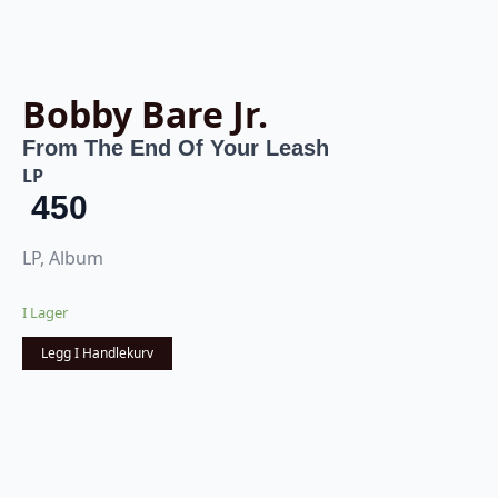
Bobby Bare Jr.
From The End Of Your Leash
LP
450
LP, Album
I Lager
Legg I Handlekurv