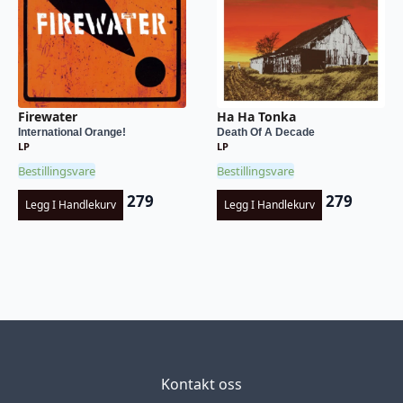
Firewater
Ha Ha Tonka
International Orange!
Death Of A Decade
LP
LP
Bestillingsvare
Bestillingsvare
279
279
Legg I Handlekurv
Legg I Handlekurv
Kontakt oss