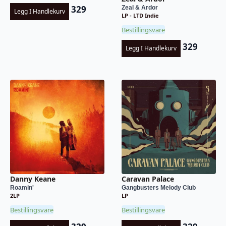
329
Zeal & Ardor
Legg I Handlekurv
LP - LTD Indie
Bestillingsvare
329
Legg I Handlekurv
Danny Keane
Caravan Palace
Roamin'
Gangbusters Melody Club
2LP
LP
Bestillingsvare
Bestillingsvare