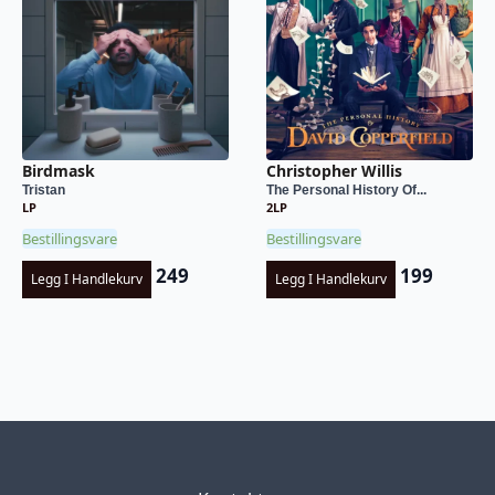
Birdmask
Christopher Willis
Tristan
The Personal History Of...
LP
2LP
Bestillingsvare
Bestillingsvare
249
199
Legg I Handlekurv
Legg I Handlekurv