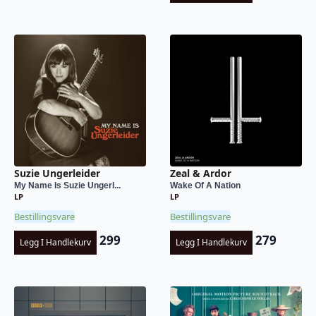
Suzie Ungerleider
Zeal & Ardor
My Name Is Suzie Ungerl...
Wake Of A Nation
LP
LP
Bestillingsvare
Bestillingsvare
299
279
Legg I Handlekurv
Legg I Handlekurv