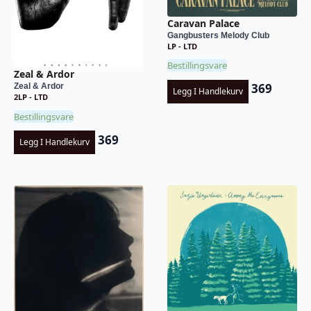
Caravan Palace
Gangbusters Melody Club
LP - LTD
Bestillingsvare
Zeal & Ardor
369
Zeal & Ardor
Legg I Handlekurv
2LP - LTD
Bestillingsvare
369
Legg I Handlekurv