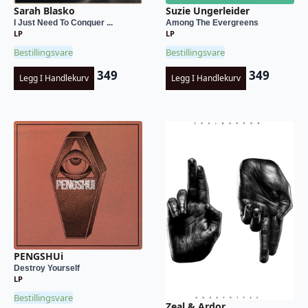
Sarah Blasko
Suzie Ungerleider
I Just Need To Conquer ...
Among The Evergreens
LP
LP
Bestillingsvare
Bestillingsvare
349
349
Legg I Handlekurv
Legg I Handlekurv
PENGSHUi
Destroy Yourself
LP
Bestillingsvare
Zeal & Ardor