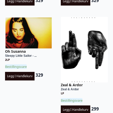
329
329
Legg I Handlekurv
Legg I Handlekurv
Oh Susanna
Sleepy Little Sailor - ...
2LP
Bestillingsvare
329
Legg I Handlekurv
Zeal & Ardor
Zeal & Ardor
LP
Bestillingsvare
299
Legg I Handlekurv