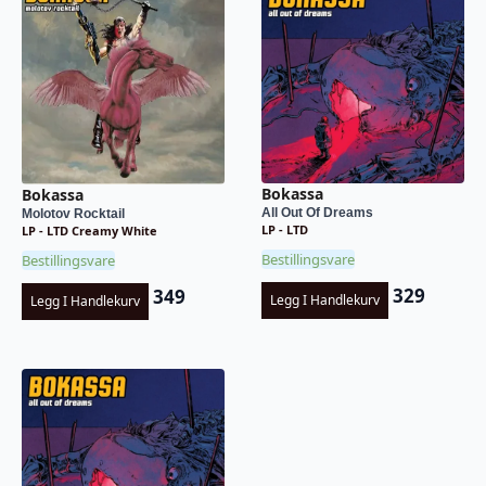
Bokassa
Bokassa
All Out Of Dreams
Molotov Rocktail
LP - LTD
LP - LTD Creamy White
Bestillingsvare
Bestillingsvare
329
349
Legg I Handlekurv
Legg I Handlekurv