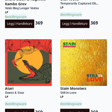
Kambo Grov
Temporarily Captured Ob...
LP
Vekk Meg Lenger Vekke
LP
Bestillingsvare
Bestillingsvare
369
369
Legg I Handlekurv
Legg I Handlekurv
Atari
Stain Monsters
Sweet & Sour
Still In Love
LP
LP
Bestillingsvare
Bestillingsvare