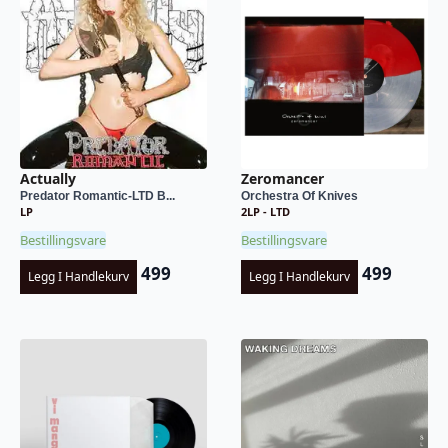
Actually
Zeromancer
Predator Romantic-LTD B...
Orchestra Of Knives
LP
2LP - LTD
Bestillingsvare
Bestillingsvare
499
499
Legg I Handlekurv
Legg I Handlekurv