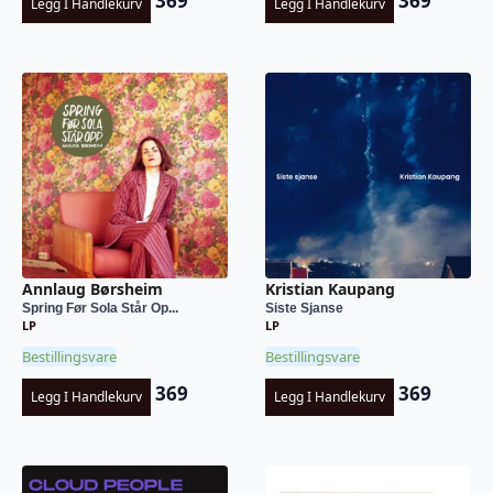
369
369
Legg I Handlekurv
Legg I Handlekurv
Annlaug Børsheim
Kristian Kaupang
Spring Før Sola Står Op...
Siste Sjanse
LP
LP
Bestillingsvare
Bestillingsvare
369
369
Legg I Handlekurv
Legg I Handlekurv