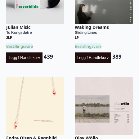
Julian Misic
Waking Dreams
To Kongsdøtre
Sliding Lines
2LP
LP
Bestillingsvare
Bestillingsvare
439
389
Legg I Handlekurv
Legg I Handlekurv
Endre Olsen & Ragnhild
Olav Wöllo