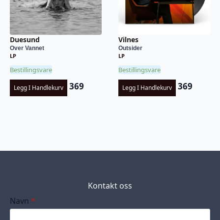
Duesund
Vilnes
Over Vannet
Outsider
LP
LP
Bestillingsvare
Bestillingsvare
369
369
Legg I Handlekurv
Legg I Handlekurv
Kontakt oss
Navn
*