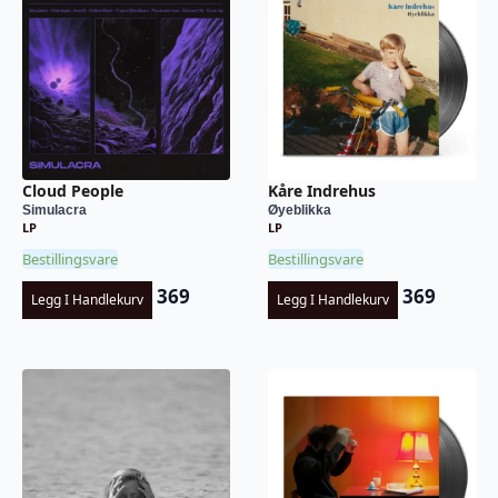
Cloud People
Kåre Indrehus
Simulacra
Øyeblikka
LP
LP
Bestillingsvare
Bestillingsvare
369
369
Legg I Handlekurv
Legg I Handlekurv