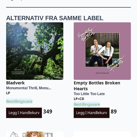
ALTERNATIV FRA SAMME LABEL
Bladverk
Empty Bottles Broken
Hearts
Monumental Thrill, Monu...
LP
Too Little Too Late
LP+CD
Bestillingsvare
Bestillingsvare
349
89
Legg I Handlekurv
Legg I Handlekurv