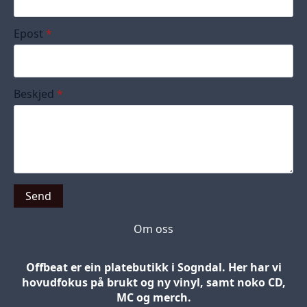
Epost
*
Beskjed
*
Send
Om oss
Offbeat er ein platebutikk i Sogndal. Her har vi
hovudfokus på brukt og ny vinyl, samt noko CD,
MC og merch.