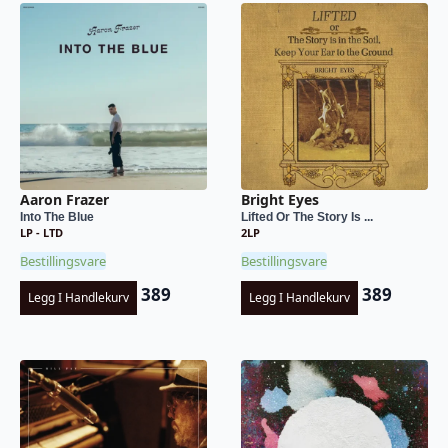
Aaron Frazer
Bright Eyes
Into The Blue
Lifted Or The Story Is ...
LP - LTD
2LP
Bestillingsvare
Bestillingsvare
389
389
Legg I Handlekurv
Legg I Handlekurv