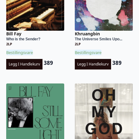
Bill Fay
Khruangbin
Who is the Sender?
The Universe Smiles Upo...
2LP
2LP
Bestillingsvare
Bestillingsvare
389
389
Legg I Handlekurv
Legg I Handlekurv