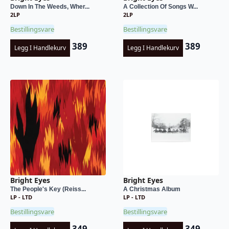
Down In The Weeds, Wher...
A Collection Of Songs W...
2LP
2LP
Bestillingsvare
Bestillingsvare
389
389
Legg I Handlekurv
Legg I Handlekurv
Bright Eyes
Bright Eyes
The People's Key (Reiss...
A Christmas Album
LP - LTD
LP - LTD
Bestillingsvare
Bestillingsvare
349
349