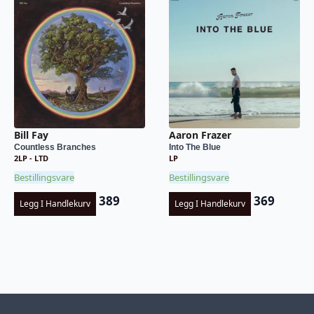
Bill Fay
Aaron Frazer
Countless Branches
Into The Blue
2LP - LTD
LP
Bestillingsvare
Bestillingsvare
389
369
Legg I Handlekurv
Legg I Handlekurv