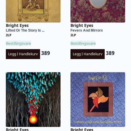
Bright Eyes
Bright Eyes
Lifted Or The Story Is ...
Fevers And Mirrors
2LP
2LP
Bestillingsvare
Bestillingsvare
389
389
Legg I Handlekurv
Legg I Handlekurv
Bright Eyes
Bright Eyes