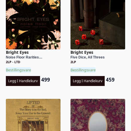
Bright Eyes
Bright Eyes
Noise Floor Rarities…
Five Dice, All Threes
2LP - LTD
2LP
Bestillingsvare
Bestillingsvare
499
459
Legg I Handlekurv
Legg I Handlekurv