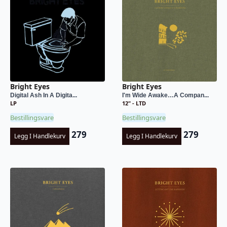
Bright Eyes
Bright Eyes
Digital Ash In A Digita...
I'm Wide Awake…A Compan...
LP
12" - LTD
Bestillingsvare
Bestillingsvare
279
279
Legg I Handlekurv
Legg I Handlekurv