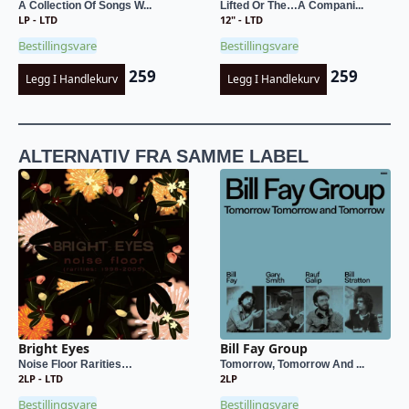
A Collection Of Songs W...
Lifted Or The…A Compani...
LP - LTD
12" - LTD
Bestillingsvare
Bestillingsvare
259
259
Legg I Handlekurv
Legg I Handlekurv
ALTERNATIV FRA SAMME LABEL
Bright Eyes
Bill Fay Group
Noise Floor Rarities…
Tomorrow, Tomorrow And ...
2LP - LTD
2LP
Bestillingsvare
Bestillingsvare