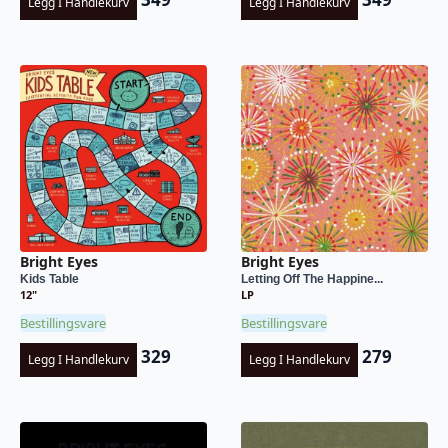
Legg I Handlekurv
Legg I Handlekurv
Bright Eyes
Bright Eyes
Kids Table
Letting Off The Happine...
12"
LP
Bestillingsvare
Bestillingsvare
329
279
Legg I Handlekurv
Legg I Handlekurv