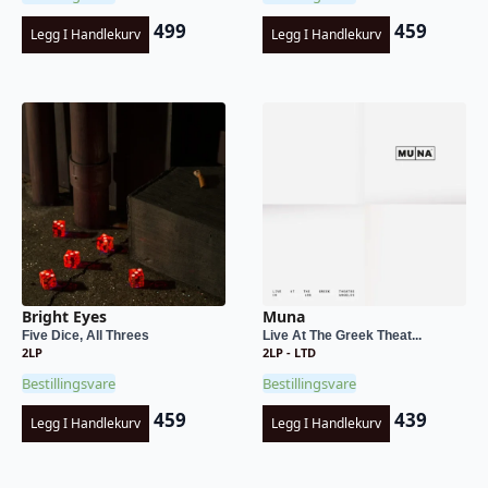
499
459
Legg I Handlekurv
Legg I Handlekurv
Bright Eyes
Muna
Five Dice, All Threes
Live At The Greek Theat...
2LP
2LP - LTD
Bestillingsvare
Bestillingsvare
459
439
Legg I Handlekurv
Legg I Handlekurv