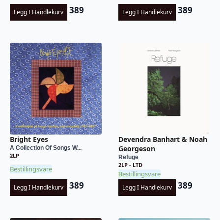
389
389
Legg I Handlekurv
Legg I Handlekurv
Bright Eyes
Devendra Banhart & Noah
Georgeson
A Collection Of Songs W...
2LP
Refuge
2LP - LTD
Bestillingsvare
Bestillingsvare
389
389
Legg I Handlekurv
Legg I Handlekurv