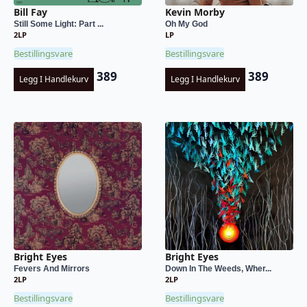
Bill Fay
Kevin Morby
Still Some Light: Part ...
Oh My God
2LP
LP
Bestillingsvare
Bestillingsvare
389
389
Legg I Handlekurv
Legg I Handlekurv
Bright Eyes
Bright Eyes
Fevers And Mirrors
Down In The Weeds, Wher...
2LP
2LP
Bestillingsvare
Bestillingsvare