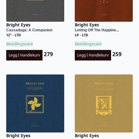
Bright Eyes
Bright Eyes
Cassadaga: A Companion
Letting Off The Happine...
12" - LTD
LP - LTD
Bestillingsvare
Bestillingsvare
279
259
Legg I Handlekurv
Legg I Handlekurv
Bright Eyes
Bright Eyes