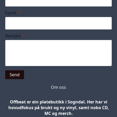
Epost
*
Beskjed
*
Send
Om oss
Offbeat er ein platebutikk i Sogndal. Her har vi
hovudfokus på brukt og ny vinyl, samt noko CD,
MC og merch.