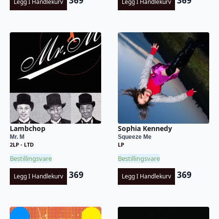
369
369
Legg I Handlekurv
Legg I Handlekurv
Lambchop
Sophia Kennedy
Mr. M
Squeeze Me
2LP - LTD
LP
Bestillingsvare
Bestillingsvare
369
369
Legg I Handlekurv
Legg I Handlekurv