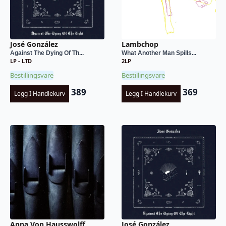
José González
Lambchop
Against The Dying Of Th...
What Another Man Spills...
LP - LTD
2LP
Bestillingsvare
Bestillingsvare
389
369
Legg I Handlekurv
Legg I Handlekurv
Anna Von Hausswolff
José González