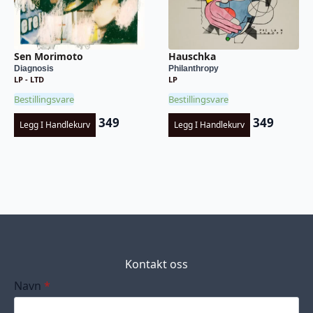
Sen Morimoto
Hauschka
Diagnosis
Philanthropy
LP - LTD
LP
Bestillingsvare
Bestillingsvare
349
349
Legg I Handlekurv
Legg I Handlekurv
Kontakt oss
Navn
*