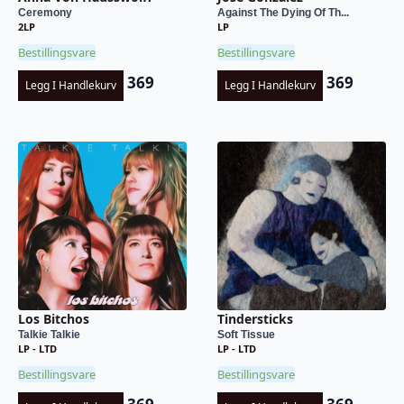
Ceremony
Against The Dying Of Th...
2LP
LP
Bestillingsvare
Bestillingsvare
369
369
Legg I Handlekurv
Legg I Handlekurv
Los Bitchos
Tindersticks
Talkie Talkie
Soft Tissue
LP - LTD
LP - LTD
Bestillingsvare
Bestillingsvare