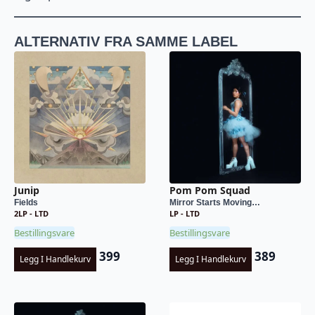
ALTERNATIV FRA SAMME LABEL
Junip
Pom Pom Squad
Fields
Mirror Starts Moving…
2LP - LTD
LP - LTD
Bestillingsvare
Bestillingsvare
399
389
Legg I Handlekurv
Legg I Handlekurv