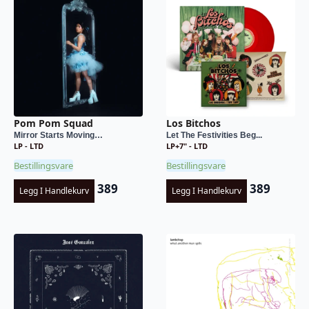
Pom Pom Squad
Los Bitchos
Mirror Starts Moving…
Let The Festivities Beg...
LP - LTD
LP+7" - LTD
Bestillingsvare
Bestillingsvare
389
389
Legg I Handlekurv
Legg I Handlekurv