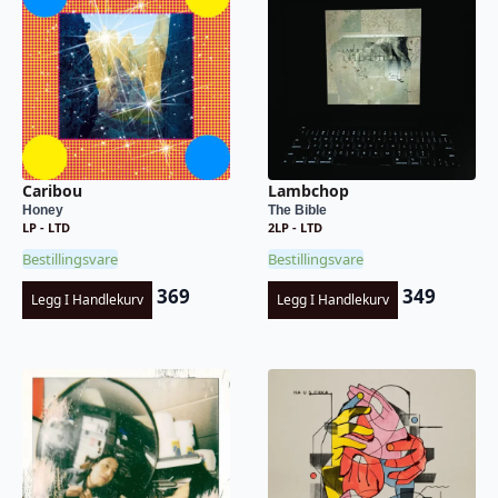
Caribou
Lambchop
Honey
The Bible
LP - LTD
2LP - LTD
Bestillingsvare
Bestillingsvare
369
349
Legg I Handlekurv
Legg I Handlekurv