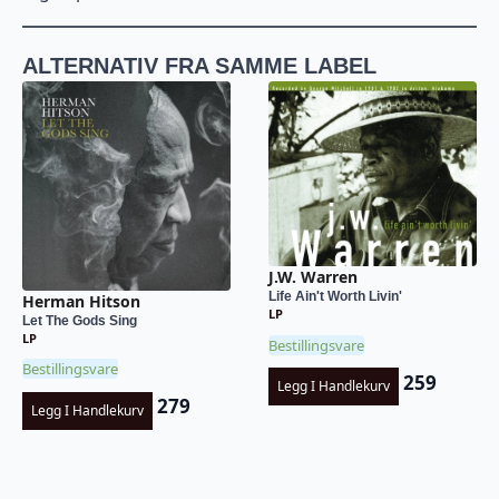
ALTERNATIV FRA SAMME LABEL
J.W. Warren
Life Ain't Worth Livin'
Herman Hitson
LP
Let The Gods Sing
LP
Bestillingsvare
Bestillingsvare
259
Legg I Handlekurv
279
Legg I Handlekurv