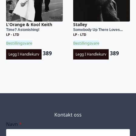
L'Orange & Kool Keith
Stalley
Time? Astonishing!
Somebody Up There Loves...
LP - LTD
LP - LTD
Bestillingsvare
Bestillingsvare
389
389
Legg I Handlekurv
Legg I Handlekurv
Kontakt oss
Navn
*