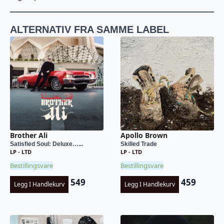
ALTERNATIV FRA SAMME LABEL
Brother Ali
Apollo Brown
Satisfied Soul: Deluxe…...
Skilled Trade
LP - LTD
LP - LTD
Bestillingsvare
Bestillingsvare
549
459
Legg I Handlekurv
Legg I Handlekurv