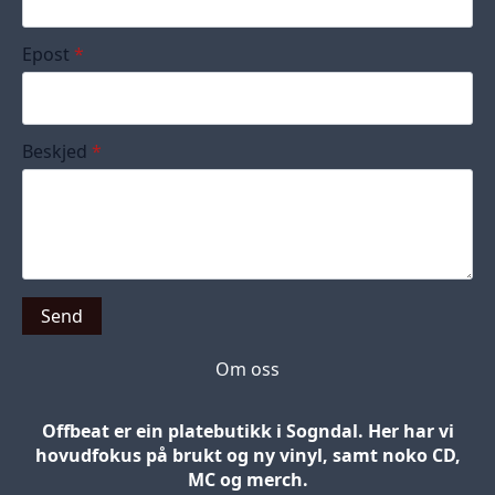
Epost
*
Beskjed
*
Send
Om oss
Offbeat er ein platebutikk i Sogndal. Her har vi
hovudfokus på brukt og ny vinyl, samt noko CD,
MC og merch.