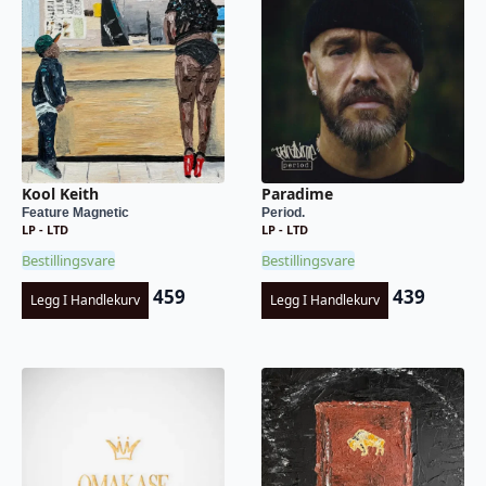
Kool Keith
Paradime
Feature Magnetic
Period.
LP - LTD
LP - LTD
Bestillingsvare
Bestillingsvare
459
439
Legg I Handlekurv
Legg I Handlekurv