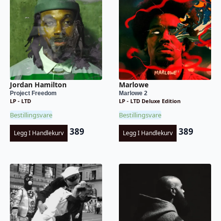
Jordan Hamilton
Marlowe
Project Freedom
Marlowe 2
LP - LTD
LP - LTD Deluxe Edition
Bestillingsvare
Bestillingsvare
389
389
Legg I Handlekurv
Legg I Handlekurv