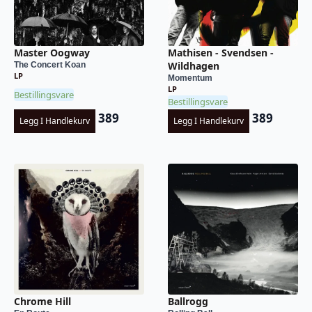
Master Oogway
Mathisen - Svendsen -
Wildhagen
The Concert Koan
LP
Momentum
LP
Bestillingsvare
Bestillingsvare
389
389
Legg I Handlekurv
Legg I Handlekurv
Chrome Hill
Ballrogg