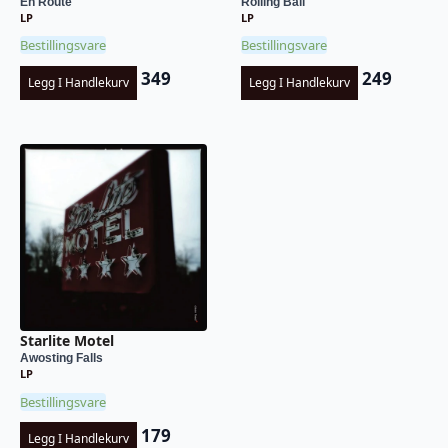
En Route
Rolling Ball
LP
LP
Bestillingsvare
Bestillingsvare
349
249
Legg I Handlekurv
Legg I Handlekurv
Starlite Motel
Awosting Falls
LP
Bestillingsvare
179
Legg I Handlekurv