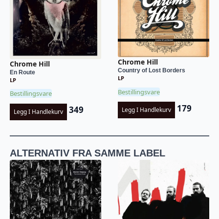
Chrome Hill
Chrome Hill
Country of Lost Borders
En Route
LP
LP
Bestillingsvare
Bestillingsvare
179
349
Legg I Handlekurv
Legg I Handlekurv
ALTERNATIV FRA SAMME LABEL