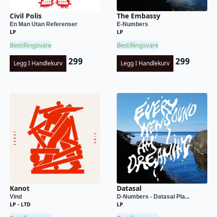
Civil Polis
The Embassy
En Man Utan Referenser
E-Numbers
LP
LP
Bestillingsvare
Bestillingsvare
299
299
Legg I Handlekurv
Legg I Handlekurv
Kanot
Datasal
Vind
D-Numbers - Datasal Pla...
LP - LTD
LP