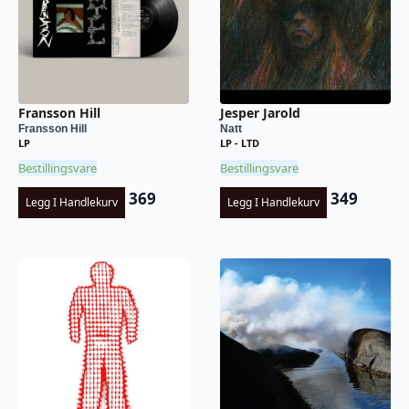
Fransson Hill
Jesper Jarold
Fransson Hill
Natt
LP
LP - LTD
Bestillingsvare
Bestillingsvare
369
349
Legg I Handlekurv
Legg I Handlekurv