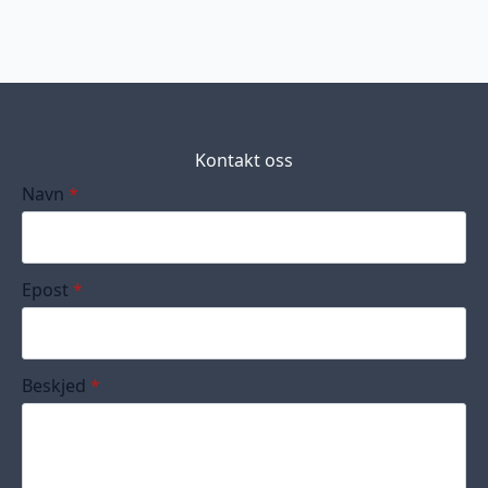
Kontakt oss
Navn
*
Epost
*
Beskjed
*