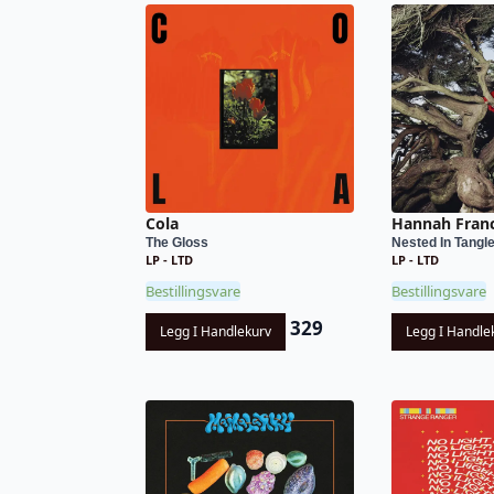
Cola
Hannah Fran
The Gloss
Nested In Tangl
LP - LTD
LP - LTD
Bestillingsvare
Bestillingsvare
329
Legg I Handlekurv
Legg I Handle