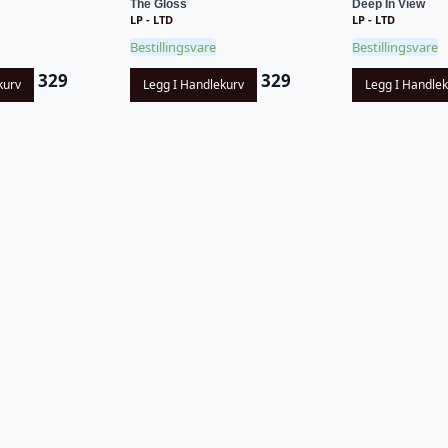
The Gloss
Deep In View
LP - LTD
LP - LTD
Bestillingsvare
Bestillingsvare
329
329
kurv
Legg I Handlekurv
Legg I Handle