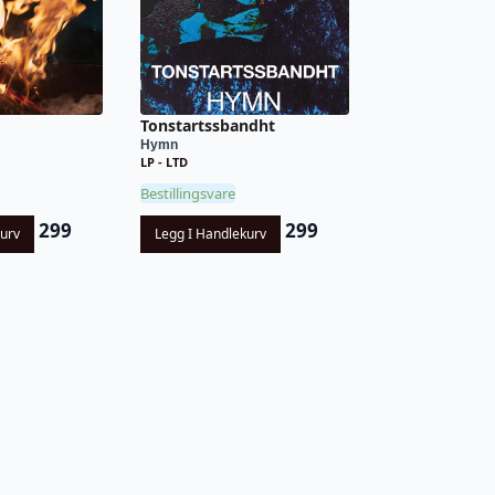
Tonstartssbandht
Hymn
LP - LTD
Bestillingsvare
299
299
kurv
Legg I Handlekurv