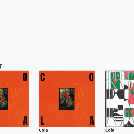
T
Cola
Cola