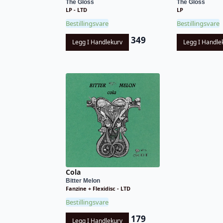
The Gloss
The Gloss
LP - LTD
LP
Bestillingsvare
Bestillingsvare
349
Legg I Handlekurv
Legg I Handle
Cola
Bitter Melon
Fanzine + Flexidisc - LTD
Bestillingsvare
179
Legg I Handlekurv