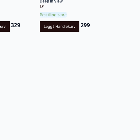
Deep In View
LP
Bestillingsvare
299
329
Legg I Handlekurv
kurv