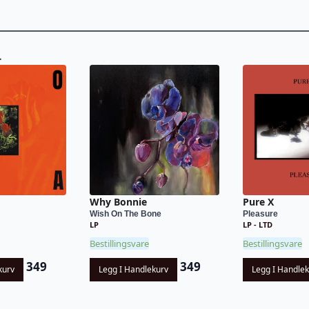
L
Why Bonnie
Pure X
Wish On The Bone
Pleasure
LP
LP - LTD
Bestillingsvare
Bestillingsvare
349
349
kurv
Legg I Handlekurv
Legg I Handle