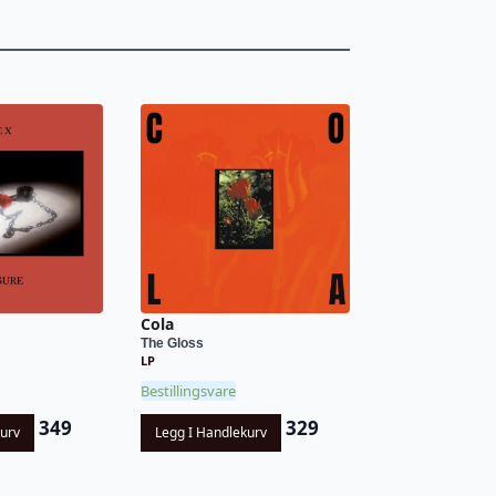
Cola
The Gloss
LP
Bestillingsvare
349
329
kurv
Legg I Handlekurv