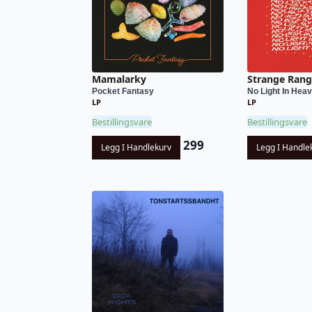
Mamalarky
Strange Rang
Pocket Fantasy
No Light In Hea
LP
LP
Bestillingsvare
Bestillingsvare
299
Legg I Handlekurv
Legg I Handle