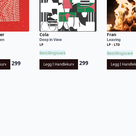
Cola
er
Fran
Deep In View
ven
Leaving
LP
LP - LTD
Bestillingsvare
Bestillingsvare
299
299
Legg I Handlekurv
kurv
Legg I Handle