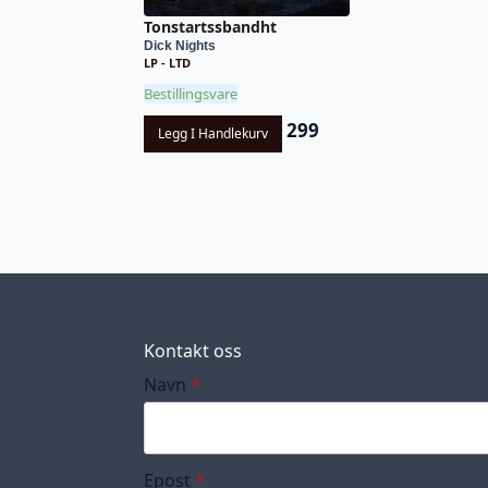
Tonstartssbandht
Dick Nights
LP - LTD
Bestillingsvare
299
Legg I Handlekurv
Kontakt oss
Navn
*
Epost
*