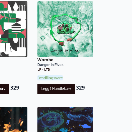
Wombo
Danger In Fives
LP - LTD
Bestillingsvare
329
329
kurv
Legg I Handlekurv