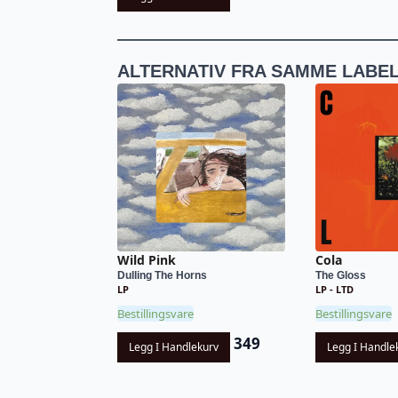
ALTERNATIV FRA SAMME LABE
Wild Pink
Cola
Dulling The Horns
The Gloss
LP
LP - LTD
Bestillingsvare
Bestillingsvare
349
Legg I Handlekurv
Legg I Handle