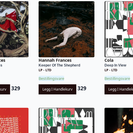
ces
Hannah Frances
Cola
es
Keeper Of The Shepherd
Deep In View
LP - LTD
LP - LTD
Bestillingsvare
Bestillingsvare
329
329
kurv
Legg I Handlekurv
Legg I Handle